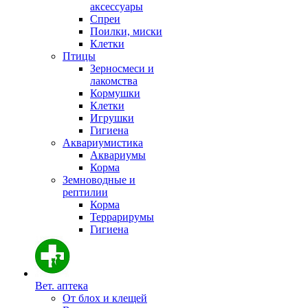
аксессуары
Спреи
Поилки, миски
Клетки
Птицы
Зерносмеси и
лакомства
Кормушки
Клетки
Игрушки
Гигиена
Аквариумистика
Аквариумы
Корма
Земноводные и
рептилии
Корма
Террарирумы
Гигиена
Вет. аптека
От блох и клещей