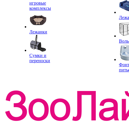
игровые
комплексы
Леж
Лежанки
Воль
Сумки и
переноски
Фон
пить