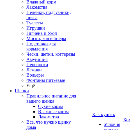
Влажный корм
Лакомства
Пеленки, подгузники,
пояса
Туалеты
Игрушки
Гигиена и Уход
Миски, контейнеры
Подставки для
кормления
Чески, щетки, когтерезы
Амуниция
Переноски
Лежаки
Вольеры
Фонтаны питьевые
Ещё
Щенки
Правильное питание для
вашего щенка
Сухие корма
Влажные корма
Как купить
Лакомства
Ко
Все, что нужно щенку
Условия
дома
оплаты