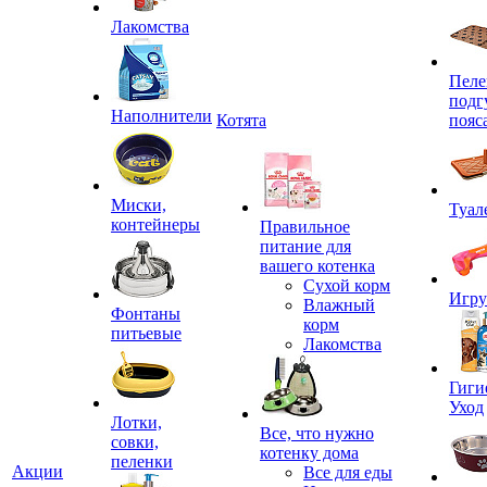
Лакомства
Пеле
подг
Наполнители
Котята
пояс
Миски,
Туал
контейнеры
Правильное
питание для
вашего котенка
Сухой корм
Игр
Влажный
Фонтаны
корм
питьевые
Лакомства
Гиги
Уход
Лотки,
Все, что нужно
совки,
котенку дома
пеленки
Акции
Все для еды