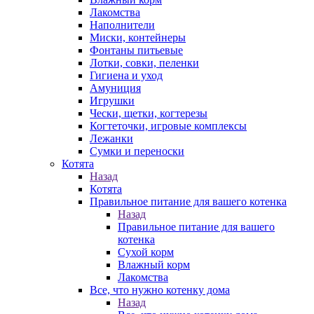
Лакомства
Наполнители
Миски, контейнеры
Фонтаны питьевые
Лотки, совки, пеленки
Гигиена и уход
Амуниция
Игрушки
Чески, щетки, когтерезы
Когтеточки, игровые комплексы
Лежанки
Сумки и переноски
Котята
Назад
Котята
Правильное питание для вашего котенка
Назад
Правильное питание для вашего
котенка
Сухой корм
Влажный корм
Лакомства
Все, что нужно котенку дома
Назад