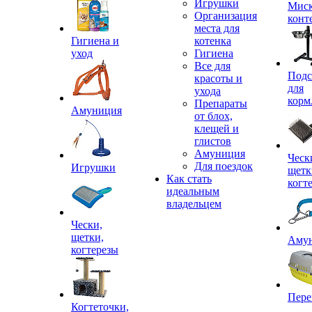
Игрушки
Миск
Организация
конт
места для
Гигиена и
котенка
уход
Гигиена
Все для
Подс
красоты и
для
ухода
корм
Препараты
Амуниция
от блох,
клещей и
глистов
Амуниция
Ческ
Для поездок
Игрушки
щетк
Как стать
когт
идеальным
владельцем
Чески,
щетки,
Аму
когтерезы
Пере
Когтеточки,