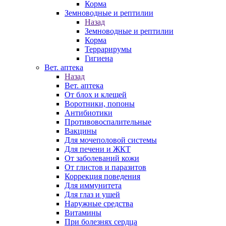
Корма
Земноводные и рептилии
Назад
Земноводные и рептилии
Корма
Террарирумы
Гигиена
Вет. аптека
Назад
Вет. аптека
От блох и клещей
Воротники, попоны
Антибиотики
Противовоспалительные
Вакцины
Для мочеполовой системы
Для печени и ЖКТ
От заболеваний кожи
От глистов и паразитов
Коррекция поведения
Для иммунитета
Для глаз и ушей
Наружные средства
Витамины
При болезнях сердца