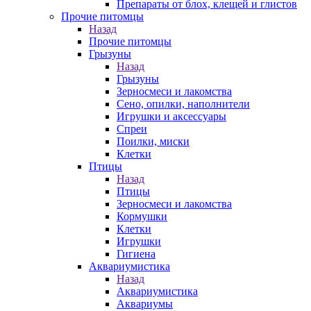
Препараты от блох, клещей и глистов
Прочие питомцы
Назад
Прочие питомцы
Грызуны
Назад
Грызуны
Зерносмеси и лакомства
Сено, опилки, наполнители
Игрушки и аксессуары
Спреи
Поилки, миски
Клетки
Птицы
Назад
Птицы
Зерносмеси и лакомства
Кормушки
Клетки
Игрушки
Гигиена
Аквариумистика
Назад
Аквариумистика
Аквариумы