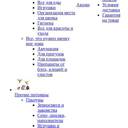
Все для еды
Акции
Условия
Игрушки
доставки
Организация места
Гарантия
для щенка
на товар
Гигиена
Все для красоты и
ухода
Все, что нужно щенку
вне дома
Амуниция
Для прогулок
Для площадок
Препараты от
блох, клещей и
глистов
Прочие питомцы
Грызуны
Зерносмеси и
лакомства
Сено, опилки,
наполнители
Игрушки и