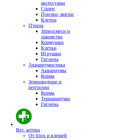
аксессуары
Спреи
Поилки, миски
Клетки
Птицы
Зерносмеси и
лакомства
Кормушки
Клетки
Игрушки
Гигиена
Аквариумистика
Аквариумы
Корма
Земноводные и
рептилии
Корма
Террарирумы
Гигиена
Вет. аптека
От блох и клещей