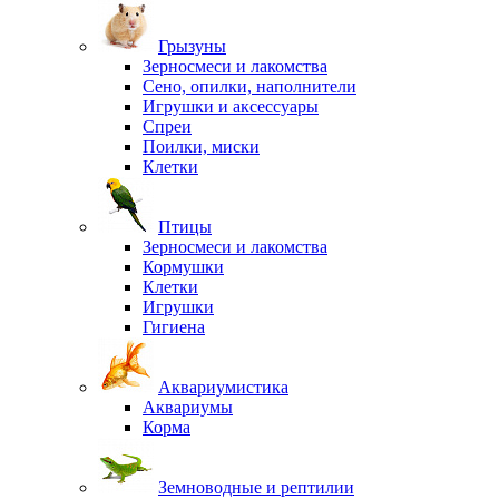
Грызуны
Зерносмеси и лакомства
Сено, опилки, наполнители
Игрушки и аксессуары
Спреи
Поилки, миски
Клетки
Птицы
Зерносмеси и лакомства
Кормушки
Клетки
Игрушки
Гигиена
Аквариумистика
Аквариумы
Корма
Земноводные и рептилии