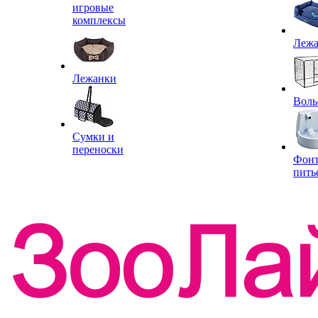
игровые
комплексы
Леж
Лежанки
Воль
Сумки и
переноски
Фон
пить