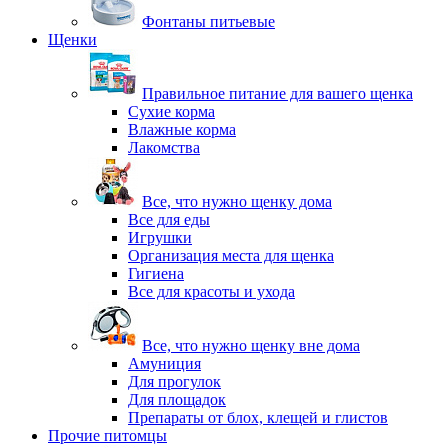
Фонтаны питьевые
Щенки
Правильное питание для вашего щенка
Сухие корма
Влажные корма
Лакомства
Все, что нужно щенку дома
Все для еды
Игрушки
Организация места для щенка
Гигиена
Все для красоты и ухода
Все, что нужно щенку вне дома
Амуниция
Для прогулок
Для площадок
Препараты от блох, клещей и глистов
Прочие питомцы