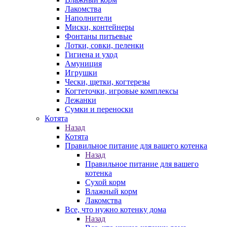
Лакомства
Наполнители
Миски, контейнеры
Фонтаны питьевые
Лотки, совки, пеленки
Гигиена и уход
Амуниция
Игрушки
Чески, щетки, когтерезы
Когтеточки, игровые комплексы
Лежанки
Сумки и переноски
Котята
Назад
Котята
Правильное питание для вашего котенка
Назад
Правильное питание для вашего
котенка
Сухой корм
Влажный корм
Лакомства
Все, что нужно котенку дома
Назад