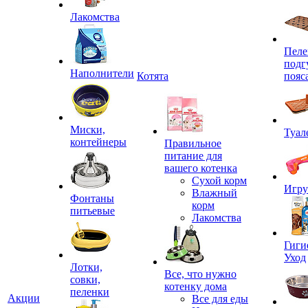
Лакомства
Пеле
подг
Наполнители
Котята
пояс
Миски,
Туал
контейнеры
Правильное
питание для
вашего котенка
Сухой корм
Игр
Влажный
Фонтаны
корм
питьевые
Лакомства
Гиги
Уход
Лотки,
Все, что нужно
совки,
котенку дома
пеленки
Акции
Все для еды