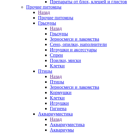
Препараты от блох, клещей и глистов
Прочие питомцы
Назад
Прочие питомцы
Грызуны
Назад
Грызуны
Зерносмеси и лакомства
Сено, опилки, наполнители
Игрушки и аксессуары
Спреи
Поилки, миски
Клетки
Птицы
Назад
Птицы
Зерносмеси и лакомства
Кормушки
Клетки
Игрушки
Гигиена
Аквариумистика
Назад
Аквариумистика
Аквариумы