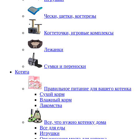
Чески, щетки, когтерезы
Когтеточки, игровые комплексы
Лежанки
Сумки и переноски
Котята
Правильное питание для вашего котенка
Сухой корм
Влажный корм
Лакомства
Все, что нужно котенку дома
Все для еды
Игрушки
Организация места для котенка