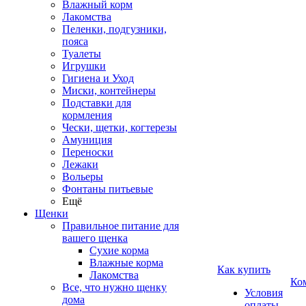
Влажный корм
Лакомства
Пеленки, подгузники,
пояса
Туалеты
Игрушки
Гигиена и Уход
Миски, контейнеры
Подставки для
кормления
Чески, щетки, когтерезы
Амуниция
Переноски
Лежаки
Вольеры
Фонтаны питьевые
Ещё
Щенки
Правильное питание для
вашего щенка
Сухие корма
Влажные корма
Как купить
Лакомства
Ко
Все, что нужно щенку
Условия
дома
оплаты