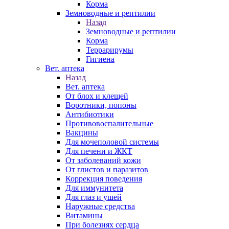
Корма
Земноводные и рептилии
Назад
Земноводные и рептилии
Корма
Террарирумы
Гигиена
Вет. аптека
Назад
Вет. аптека
От блох и клещей
Воротники, попоны
Антибиотики
Противовоспалительные
Вакцины
Для мочеполовой системы
Для печени и ЖКТ
От заболеваний кожи
От глистов и паразитов
Коррекция поведения
Для иммунитета
Для глаз и ушей
Наружные средства
Витамины
При болезнях сердца