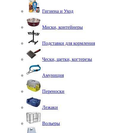
Гигиена и Уход
Миски, контейнеры
Подставки для кормления
Чески, щетки, когтерезы
Амуниция
Переноски
Лежаки
Вольеры