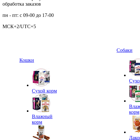
обработка заказов
пн - пт: с 09-00 до 17-00
МСК+2/UTC+5
Собаки
Кошки
Сухо
Сухой корм
Вла
корм
Влажный
корм
Лако