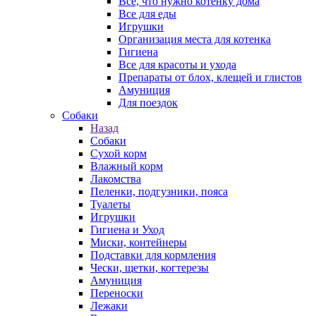
Все, что нужно котенку дома
Все для еды
Игрушки
Организация места для котенка
Гигиена
Все для красоты и ухода
Препараты от блох, клещей и глистов
Амуниция
Для поездок
Собаки
Назад
Собаки
Сухой корм
Влажный корм
Лакомства
Пеленки, подгузники, пояса
Туалеты
Игрушки
Гигиена и Уход
Миски, контейнеры
Подставки для кормления
Чески, щетки, когтерезы
Амуниция
Переноски
Лежаки