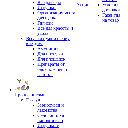
Все для еды
Акции
Условия
Игрушки
доставки
Организация места
Гарантия
для щенка
на товар
Гигиена
Все для красоты и
ухода
Все, что нужно щенку
вне дома
Амуниция
Для прогулок
Для площадок
Препараты от
блох, клещей и
глистов
Прочие питомцы
Грызуны
Зерносмеси и
лакомства
Сено, опилки,
наполнители
Игрушки и