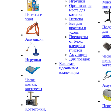
Игрушки
Миск
Организация
конт
места для
Гигиена и
котенка
уход
Гигиена
Все для
Подс
красоты и
для
ухода
корм
Препараты
Амуниция
от блох,
клещей и
глистов
Амуниция
Ческ
Для поездок
Игрушки
щетк
Как стать
когт
идеальным
владельцем
Чески,
щетки,
Аму
когтерезы
Пере
Когтеточки,