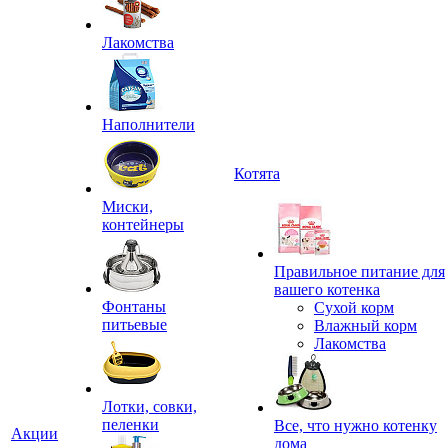
Лакомства
Наполнители
Котята
Миски,
контейнеры
Правильное питание для
вашего котенка
Фонтаны
Сухой корм
питьевые
Влажный корм
Лакомства
Лотки, совки,
пеленки
Все, что нужно котенку
Акции
дома