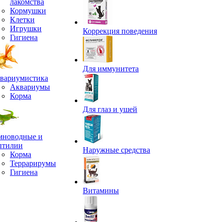
лакомства
Кормушки
Клетки
Игрушки
Коррекция поведения
Гигиена
Для иммунитета
вариумистика
Аквариумы
Корма
Для глаз и ушей
мноводные и
птилии
Наружные средства
Корма
Террарирумы
Гигиена
Витамины