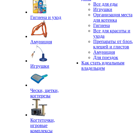
Все для еды
Игрушки
Организация места
Гигиена и уход
для котенка
Гигиена
Все для красоты и
ухода
Препараты от блох
Амуниция
клещей и глистов
Амуниция
Для поездок
Как стать идеальным
Игрушки
владельцем
Чески, щетки,
когтерезы
Когтеточки,
игровые
комплексы