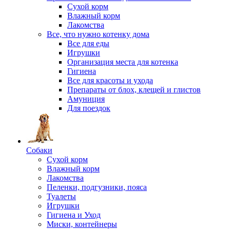
Сухой корм
Влажный корм
Лакомства
Все, что нужно котенку дома
Все для еды
Игрушки
Организация места для котенка
Гигиена
Все для красоты и ухода
Препараты от блох, клещей и глистов
Амуниция
Для поездок
Собаки
Сухой корм
Влажный корм
Лакомства
Пеленки, подгузники, пояса
Туалеты
Игрушки
Гигиена и Уход
Миски, контейнеры