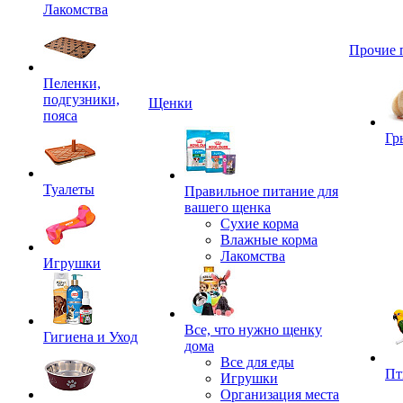
Лакомства
Прочие 
Пеленки,
подгузники,
Щенки
пояса
Гр
Туалеты
Правильное питание для
вашего щенка
Сухие корма
Влажные корма
Лакомства
Игрушки
Все, что нужно щенку
Гигиена и Уход
дома
Все для еды
Пт
Игрушки
Организация места