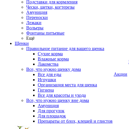
Подставки для кормления
Чески, щетки, когтерезы
Амуниция
Переноски
Лежаки
Вольеры
Фонтаны питьевые
Ещё
Щенки
Правильное питание для вашего щенка
Сухие корма
Влажные корма
Лакомства
Все, что нужно щенку дома
Акции
Все для еды
Игрушки
Организация места для щенка
Гигиена
Все для красоты и ухода
Все, что нужно щенку вне дома
Амуниция
Для прогулок
Для площадок
Препараты от блох, клещей и глистов