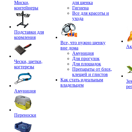
Миски,
для щенка
контейнеры
Гигиена
Все для красоты и
ухода
Подставки для
кормления
,
Все, что нужно щенку
Ак
вне дома
Амуниция
Для прогулок
Чески, щетки,
Для площадок
когтерезы
Препараты от блох,
клещей и глистов
Как стать идеальным
Зе
владельцем
ре
Амуниция
Переноски