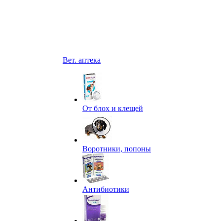
Вет. аптека
От блох и клещей
Воротники, попоны
Антибиотики