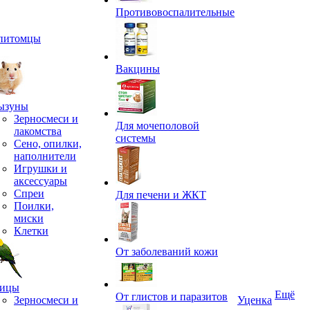
Противовоспалительные
питомцы
Вакцины
ызуны
Зерносмеси и
Для мочеполовой
лакомства
системы
Сено, опилки,
наполнители
Игрушки и
аксессуары
Спреи
Для печени и ЖКТ
Поилки,
миски
Клетки
От заболеваний кожи
ицы
Ещё
От глистов и паразитов
Зерносмеси и
Уценка