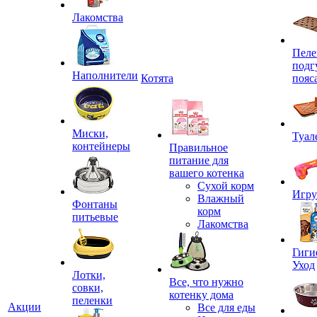
Лакомства
Пеле
подг
Наполнители
Котята
пояс
Миски,
Туал
контейнеры
Правильное
питание для
вашего котенка
Сухой корм
Игр
Влажный
Фонтаны
корм
питьевые
Лакомства
Гиги
Уход
Лотки,
Все, что нужно
совки,
котенку дома
пеленки
Акции
Все для еды