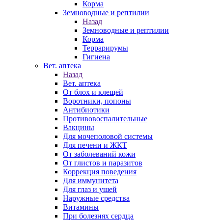
Корма
Земноводные и рептилии
Назад
Земноводные и рептилии
Корма
Террарирумы
Гигиена
Вет. аптека
Назад
Вет. аптека
От блох и клещей
Воротники, попоны
Антибиотики
Противовоспалительные
Вакцины
Для мочеполовой системы
Для печени и ЖКТ
От заболеваний кожи
От глистов и паразитов
Коррекция поведения
Для иммунитета
Для глаз и ушей
Наружные средства
Витамины
При болезнях сердца