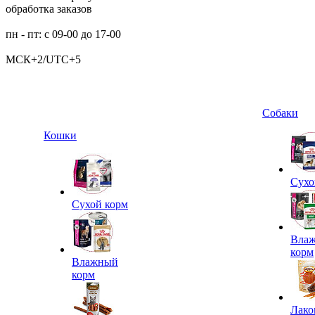
обработка заказов
пн - пт: с 09-00 до 17-00
МСК+2/UTC+5
Собаки
Кошки
Сухо
Сухой корм
Вла
корм
Влажный
корм
Лако