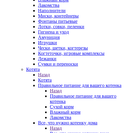
Лакомства
Наполнители
Миски, контейнеры
Фонтаны питьевые
Лотки, совки, пеленки
Гигиена и уход
Амуниция
Игрушки
Чески, щетки, когтерезы
Когтеточки, игровые комплексы
Лежанки
Сумки и переноски
Котята
Назад
Котята
Правильное питание для вашего котенка
Назад
Правильное питание для вашего
котенка
Сухой корм
Влажный корм
Лакомства
Все, что нужно котенку дома
Назад