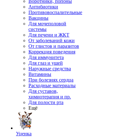
Воротники, попоны
Антибиотики
Противовоспалительные
Вакцины
Для мочеполовой
системы
Для печени и ЖКТ
От заболеваний кожи
От глистов и паразитов
Коррекция поведения
Для иммунитета
Для глаз и ушей
Наружные средства
Витамины
При болезнях сердца
Расходные материалы
Для суставов,
химиотерапия и пр.
Для полости рта
Ещё
Уценка