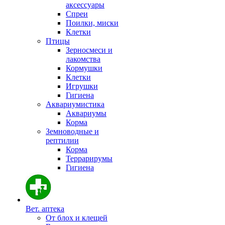
аксессуары
Спреи
Поилки, миски
Клетки
Птицы
Зерносмеси и
лакомства
Кормушки
Клетки
Игрушки
Гигиена
Аквариумистика
Аквариумы
Корма
Земноводные и
рептилии
Корма
Террарирумы
Гигиена
Вет. аптека
От блох и клещей