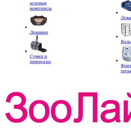
игровые
комплексы
Леж
Лежанки
Воль
Сумки и
переноски
Фон
пить