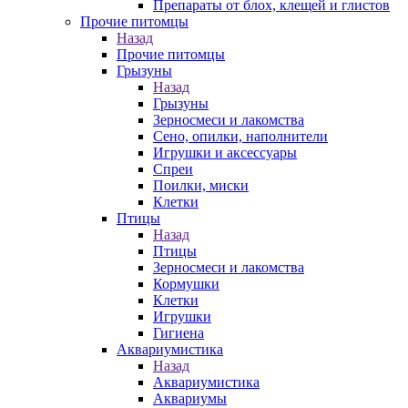
Препараты от блох, клещей и глистов
Прочие питомцы
Назад
Прочие питомцы
Грызуны
Назад
Грызуны
Зерносмеси и лакомства
Сено, опилки, наполнители
Игрушки и аксессуары
Спреи
Поилки, миски
Клетки
Птицы
Назад
Птицы
Зерносмеси и лакомства
Кормушки
Клетки
Игрушки
Гигиена
Аквариумистика
Назад
Аквариумистика
Аквариумы