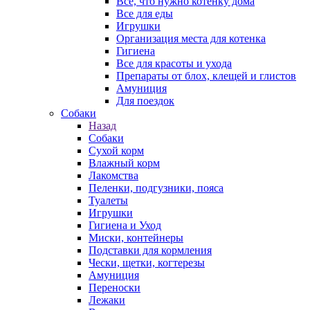
Все, что нужно котенку дома
Все для еды
Игрушки
Организация места для котенка
Гигиена
Все для красоты и ухода
Препараты от блох, клещей и глистов
Амуниция
Для поездок
Собаки
Назад
Собаки
Сухой корм
Влажный корм
Лакомства
Пеленки, подгузники, пояса
Туалеты
Игрушки
Гигиена и Уход
Миски, контейнеры
Подставки для кормления
Чески, щетки, когтерезы
Амуниция
Переноски
Лежаки