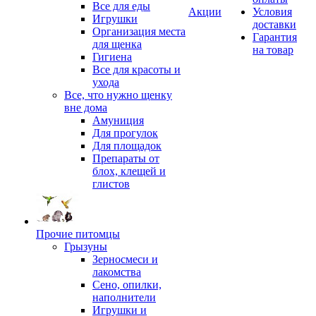
Все для еды
Акции
Условия
Игрушки
доставки
Организация места
Гарантия
для щенка
на товар
Гигиена
Все для красоты и
ухода
Все, что нужно щенку
вне дома
Амуниция
Для прогулок
Для площадок
Препараты от
блох, клещей и
глистов
Прочие питомцы
Грызуны
Зерносмеси и
лакомства
Сено, опилки,
наполнители
Игрушки и