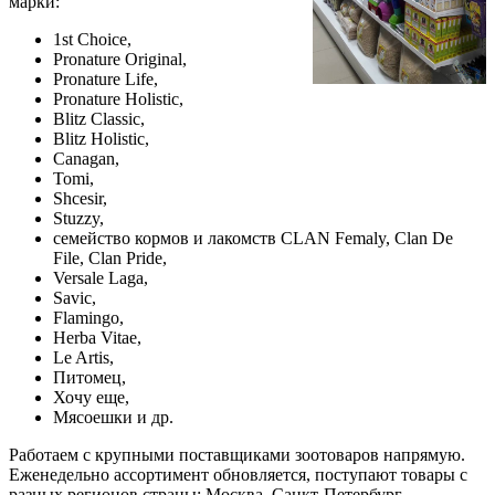
марки:
1st Choice,
Pronature Original,
Pronature Life,
Pronature Holistic,
Blitz Classic,
Blitz Holistic,
Canagan,
Tomi,
Shcesir,
Stuzzy,
семейство кормов и лакомств CLAN Femaly, Clan De
File, Clan Pride,
Versale Laga,
Savic,
Flamingo,
Herba Vitae,
Le Artis,
Питомец,
Хочу еще,
Мясоешки и др.
Работаем с крупными поставщиками зоотоваров напрямую.
Еженедельно ассортимент обновляется, поступают товары с
разных регионов страны: Москва, Санкт-Петербург,