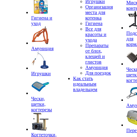
Игрушки
Миск
Организация
конт
места для
Гигиена и
котенка
уход
Гигиена
Все для
Подс
красоты и
для
ухода
корм
Препараты
Амуниция
от блох,
клещей и
глистов
Амуниция
Ческ
Для поездок
Игрушки
щетк
Как стать
когт
идеальным
владельцем
Чески,
щетки,
Аму
когтерезы
Пере
Когтеточки,