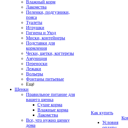
Влажный корм
Лакомства
Пеленки, подгузники,
пояса
Туалеты
Игрушки
Гигиена и Уход
Миски, контейнеры
Подставки для
кормления
Чески, щетки, когтерезы
Амуниция
Переноски
Лежаки
Вольеры
Фонтаны питьевые
Ещё
Щенки
Правильное питание для
вашего щенка
Сухие корма
Влажные корма
Как купить
Лакомства
Ко
Все, что нужно щенку
Условия
дома
оплаты