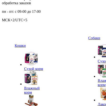
обработка заказов
пн - пт: с 09-00 до 17-00
МСК+2/UTC+5
Собаки
Кошки
Сухо
Сухой корм
Вла
корм
Влажный
корм
Лако