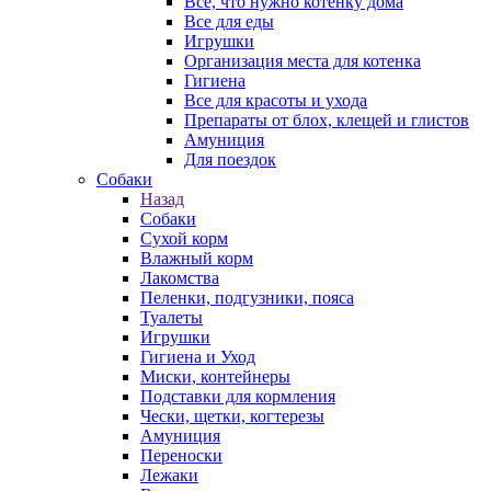
Все, что нужно котенку дома
Все для еды
Игрушки
Организация места для котенка
Гигиена
Все для красоты и ухода
Препараты от блох, клещей и глистов
Амуниция
Для поездок
Собаки
Назад
Собаки
Сухой корм
Влажный корм
Лакомства
Пеленки, подгузники, пояса
Туалеты
Игрушки
Гигиена и Уход
Миски, контейнеры
Подставки для кормления
Чески, щетки, когтерезы
Амуниция
Переноски
Лежаки