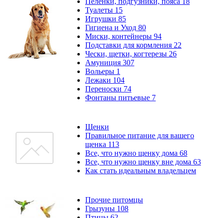
Пеленки, подгузники, пояса
18
Туалеты
15
Игрушки
85
Гигиена и Уход
80
Миски, контейнеры
94
Подставки для кормления
22
Чески, щетки, когтерезы
26
Амуниция
307
Вольеры
1
Лежаки
104
Переноски
74
Фонтаны питьевые
7
Щенки
Правильное питание для вашего
щенка
113
Все, что нужно щенку дома
68
Все, что нужно щенку вне дома
63
Как стать идеальным владельцем
Прочие питомцы
Грызуны
108
Птицы
62