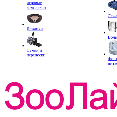
игровые
комплексы
Леж
Лежанки
Воль
Сумки и
переноски
Фон
пить