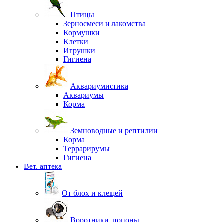
Птицы
Зерносмеси и лакомства
Кормушки
Клетки
Игрушки
Гигиена
Аквариумистика
Аквариумы
Корма
Земноводные и рептилии
Корма
Террарирумы
Гигиена
Вет. аптека
От блох и клещей
Воротники, попоны