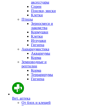
аксессуары
Спреи
Поилки, миски
Клетки
Птицы
Зерносмеси и
лакомства
Кормушки
Клетки
Игрушки
Гигиена
Аквариумистика
Аквариумы
Корма
Земноводные и
рептилии
Корма
Террарирумы
Гигиена
Вет. аптека
От блох и клещей