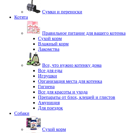
Сумки и переноски
Котята
Правильное питание для вашего котенка
Сухой корм
Влажный корм
Лакомства
Все, что нужно котенку дома
Все для еды
Игрушки
Организация места для котенка
Гигиена
Все для красоты и ухода
Препараты от блох, клещей и глистов
Амуниция
Для поездок
Собаки
Сухой корм