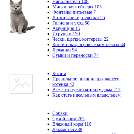
Наполнители
108
Миски, контейнеры
105
Фонтаны питьевые
7
Лотки, совки, пеленки
55
Гигиена и уход
58
Амуниция
15
Игрушки
150
Чески, щетки, когтерезы
22
Когтеточки, игровые комплексы
44
Лежанки
94
Сумки и переноски
74
Котята
Правильное питание для вашего
котенка
42
Все, что нужно котенку дома
217
Как стать идеальным владельцем
Собаки
Сухой корм
265
Влажный корм
116
Лакомства
238