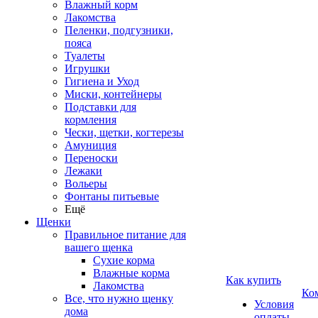
Влажный корм
Лакомства
Пеленки, подгузники,
пояса
Туалеты
Игрушки
Гигиена и Уход
Миски, контейнеры
Подставки для
кормления
Чески, щетки, когтерезы
Амуниция
Переноски
Лежаки
Вольеры
Фонтаны питьевые
Ещё
Щенки
Правильное питание для
вашего щенка
Сухие корма
Влажные корма
Как купить
Лакомства
Ко
Все, что нужно щенку
Условия
дома
оплаты