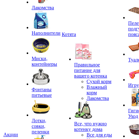
Лакомства
Пеле
подг
Наполнители
Котята
пояс
Миски,
Туал
контейнеры
Правильное
питание для
вашего котенка
Сухой корм
Игр
Влажный
Фонтаны
корм
питьевые
Лакомства
Гиги
Уход
Лотки,
Все, что нужно
совки,
котенку дома
пеленки
Акции
Все для еды