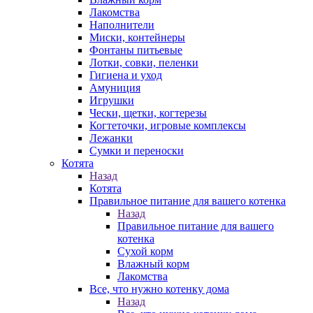
Лакомства
Наполнители
Миски, контейнеры
Фонтаны питьевые
Лотки, совки, пеленки
Гигиена и уход
Амуниция
Игрушки
Чески, щетки, когтерезы
Когтеточки, игровые комплексы
Лежанки
Сумки и переноски
Котята
Назад
Котята
Правильное питание для вашего котенка
Назад
Правильное питание для вашего
котенка
Сухой корм
Влажный корм
Лакомства
Все, что нужно котенку дома
Назад