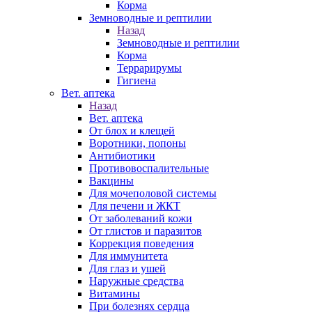
Корма
Земноводные и рептилии
Назад
Земноводные и рептилии
Корма
Террарирумы
Гигиена
Вет. аптека
Назад
Вет. аптека
От блох и клещей
Воротники, попоны
Антибиотики
Противовоспалительные
Вакцины
Для мочеполовой системы
Для печени и ЖКТ
От заболеваний кожи
От глистов и паразитов
Коррекция поведения
Для иммунитета
Для глаз и ушей
Наружные средства
Витамины
При болезнях сердца