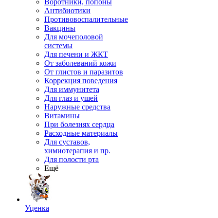
Воротники, попоны
Антибиотики
Противовоспалительные
Вакцины
Для мочеполовой
системы
Для печени и ЖКТ
От заболеваний кожи
От глистов и паразитов
Коррекция поведения
Для иммунитета
Для глаз и ушей
Наружные средства
Витамины
При болезнях сердца
Расходные материалы
Для суставов,
химиотерапия и пр.
Для полости рта
Ещё
Уценка