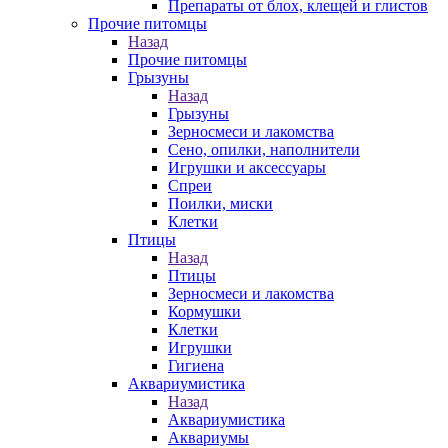
Препараты от блох, клещей и глистов
Прочие питомцы
Назад
Прочие питомцы
Грызуны
Назад
Грызуны
Зерносмеси и лакомства
Сено, опилки, наполнители
Игрушки и аксессуары
Спреи
Поилки, миски
Клетки
Птицы
Назад
Птицы
Зерносмеси и лакомства
Кормушки
Клетки
Игрушки
Гигиена
Аквариумистика
Назад
Аквариумистика
Аквариумы