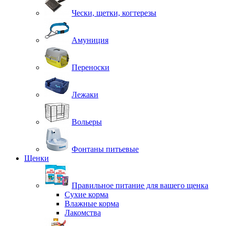
Чески, щетки, когтерезы
Амуниция
Переноски
Лежаки
Вольеры
Фонтаны питьевые
Щенки
Правильное питание для вашего щенка
Сухие корма
Влажные корма
Лакомства