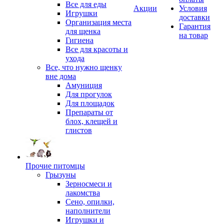
Все для еды
Акции
Условия
Игрушки
доставки
Организация места
Гарантия
для щенка
на товар
Гигиена
Все для красоты и
ухода
Все, что нужно щенку
вне дома
Амуниция
Для прогулок
Для площадок
Препараты от
блох, клещей и
глистов
Прочие питомцы
Грызуны
Зерносмеси и
лакомства
Сено, опилки,
наполнители
Игрушки и