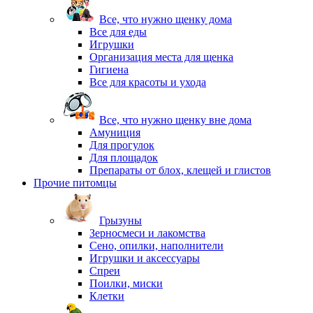
Все, что нужно щенку дома
Все для еды
Игрушки
Организация места для щенка
Гигиена
Все для красоты и ухода
Все, что нужно щенку вне дома
Амуниция
Для прогулок
Для площадок
Препараты от блох, клещей и глистов
Прочие питомцы
Грызуны
Зерносмеси и лакомства
Сено, опилки, наполнители
Игрушки и аксессуары
Спреи
Поилки, миски
Клетки