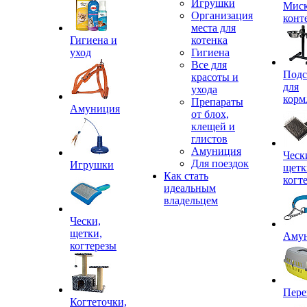
Игрушки
Миск
Организация
конт
места для
Гигиена и
котенка
уход
Гигиена
Все для
Подс
красоты и
для
ухода
корм
Препараты
Амуниция
от блох,
клещей и
глистов
Амуниция
Ческ
Для поездок
Игрушки
щетк
Как стать
когт
идеальным
владельцем
Чески,
щетки,
Аму
когтерезы
Пере
Когтеточки,