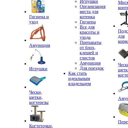
Игрушки
Миск
Организация
конт
места для
Гигиена и
котенка
уход
Гигиена
Все для
Подс
красоты и
для
ухода
корм
Препараты
Амуниция
от блох,
клещей и
глистов
Амуниция
Ческ
Для поездок
Игрушки
щетк
Как стать
когт
идеальным
владельцем
Чески,
щетки,
Аму
когтерезы
Пере
Когтеточки,