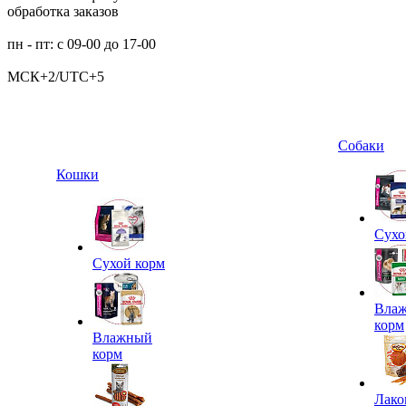
обработка заказов
пн - пт: с 09-00 до 17-00
МСК+2/UTC+5
Собаки
Кошки
Сухо
Сухой корм
Вла
корм
Влажный
корм
Лако