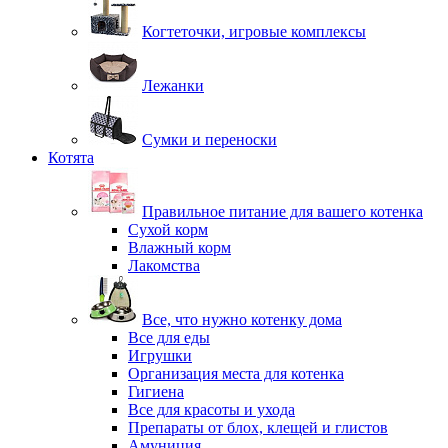
Когтеточки, игровые комплексы
Лежанки
Сумки и переноски
Котята
Правильное питание для вашего котенка
Сухой корм
Влажный корм
Лакомства
Все, что нужно котенку дома
Все для еды
Игрушки
Организация места для котенка
Гигиена
Все для красоты и ухода
Препараты от блох, клещей и глистов
Амуниция