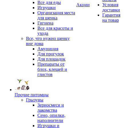
Все для еды
Акции
Условия
Игрушки
доставки
Организация места
Гарантия
для щенка
на товар
Гигиена
Все для красоты и
ухода
Все, что нужно щенку
вне дома
Амуниция
Для прогулок
Для площадок
Препараты от
блох, клещей и
глистов
Прочие питомцы
Грызуны
Зерносмеси и
лакомства
Сено, опилки,
наполнители
Игрушки и