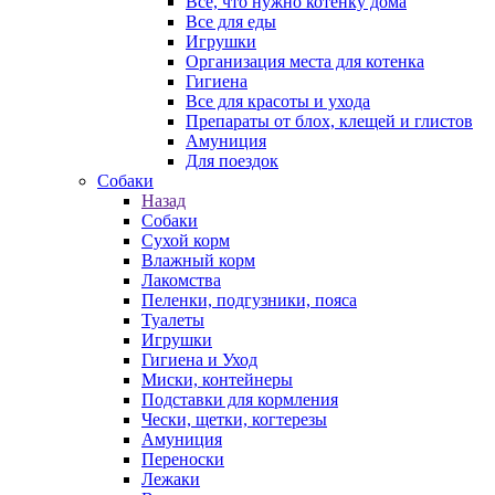
Все, что нужно котенку дома
Все для еды
Игрушки
Организация места для котенка
Гигиена
Все для красоты и ухода
Препараты от блох, клещей и глистов
Амуниция
Для поездок
Собаки
Назад
Собаки
Сухой корм
Влажный корм
Лакомства
Пеленки, подгузники, пояса
Туалеты
Игрушки
Гигиена и Уход
Миски, контейнеры
Подставки для кормления
Чески, щетки, когтерезы
Амуниция
Переноски
Лежаки