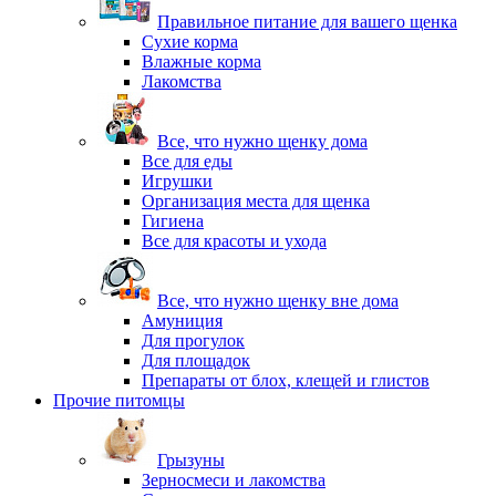
Правильное питание для вашего щенка
Сухие корма
Влажные корма
Лакомства
Все, что нужно щенку дома
Все для еды
Игрушки
Организация места для щенка
Гигиена
Все для красоты и ухода
Все, что нужно щенку вне дома
Амуниция
Для прогулок
Для площадок
Препараты от блох, клещей и глистов
Прочие питомцы
Грызуны
Зерносмеси и лакомства