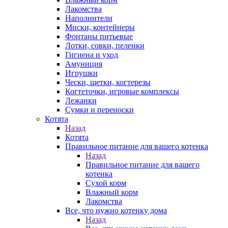
Лакомства
Наполнители
Миски, контейнеры
Фонтаны питьевые
Лотки, совки, пеленки
Гигиена и уход
Амуниция
Игрушки
Чески, щетки, когтерезы
Когтеточки, игровые комплексы
Лежанки
Сумки и переноски
Котята
Назад
Котята
Правильное питание для вашего котенка
Назад
Правильное питание для вашего
котенка
Сухой корм
Влажный корм
Лакомства
Все, что нужно котенку дома
Назад