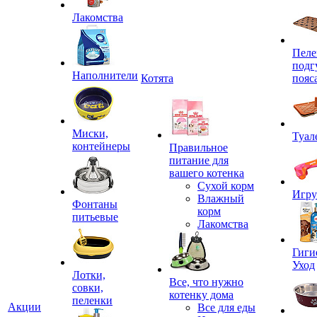
Лакомства
Пеле
подг
Наполнители
Котята
пояс
Миски,
Туал
контейнеры
Правильное
питание для
вашего котенка
Сухой корм
Игр
Влажный
Фонтаны
корм
питьевые
Лакомства
Гиги
Уход
Лотки,
Все, что нужно
совки,
котенку дома
пеленки
Акции
Все для еды