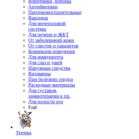
Воротники, попоны
Антибиотики
Противовоспалительные
Вакцины
Для мочеполовой
системы
Для печени и ЖКТ
От заболеваний кожи
От глистов и паразитов
Коррекция поведения
Для иммунитета
Для глаз и ушей
Наружные средства
Витамины
При болезнях сердца
Расходные материалы
Для суставов,
химиотерапия и пр.
Для полости рта
Ещё
Уценка