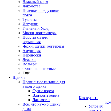
Влажный корм
Лакомства
Пеленки, подгузники,
пояса
Туалеты
Игрушки
Гигиена и Уход
Миски, контейнеры
Подставки для
кормления
Чески, щетки, когтерезы
Амуниция
Переноски
Лежаки
Вольеры
Фонтаны питьевые
Ещё
Щенки
Правильное питание для
вашего щенка
Сухие корма
Влажные корма
Как купить
Лакомства
Ко
Все, что нужно щенку
Условия
дома
оплаты