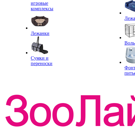
игровые
комплексы
Леж
Лежанки
Воль
Сумки и
переноски
Фон
пить