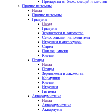
Препараты от блох, клещей и глистов
Прочие питомцы
Назад
Прочие питомцы
Грызуны
Назад
Грызуны
Зерносмеси и лакомства
Сено, опилки, наполнители
Игрушки и аксессуары
Спреи
Поилки, миски
Клетки
Птицы
Назад
Птицы
Зерносмеси и лакомства
Кормушки
Клетки
Игрушки
Гигиена
Аквариумистика
Назад
Аквариумистика
Аквариумы