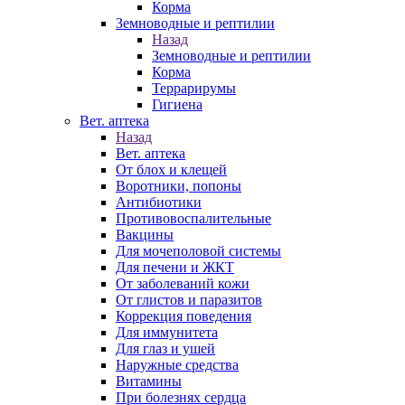
Корма
Земноводные и рептилии
Назад
Земноводные и рептилии
Корма
Террарирумы
Гигиена
Вет. аптека
Назад
Вет. аптека
От блох и клещей
Воротники, попоны
Антибиотики
Противовоспалительные
Вакцины
Для мочеполовой системы
Для печени и ЖКТ
От заболеваний кожи
От глистов и паразитов
Коррекция поведения
Для иммунитета
Для глаз и ушей
Наружные средства
Витамины
При болезнях сердца