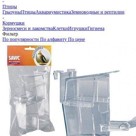
-
Птицы
Грызуны
Птицы
Аквариумистика
Земноводные и рептилии
-
Кормушки
Зерносмеси и лакомства
Клетки
Игрушки
Гигиена
Фильтр
По популярности
По алфавиту
По цене