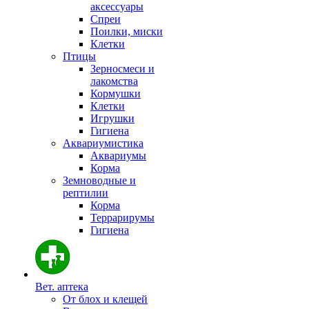
аксессуары
Спреи
Поилки, миски
Клетки
Птицы
Зерносмеси и
лакомства
Кормушки
Клетки
Игрушки
Гигиена
Аквариумистика
Аквариумы
Корма
Земноводные и
рептилии
Корма
Террарирумы
Гигиена
Вет. аптека
От блох и клещей