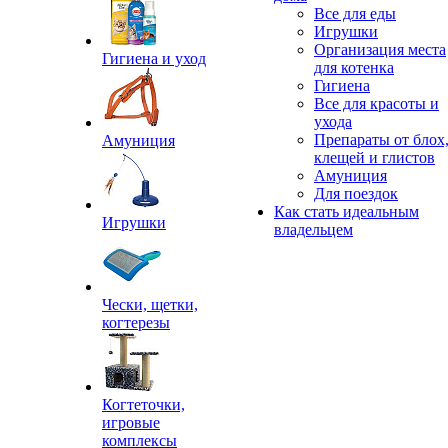
Все для еды
Игрушки
Организация места
Гигиена и уход
для котенка
Гигиена
Все для красоты и
ухода
Препараты от блох
Амуниция
клещей и глистов
Амуниция
Для поездок
Как стать идеальным
Игрушки
владельцем
Чески, щетки,
когтерезы
Когтеточки,
игровые
комплексы