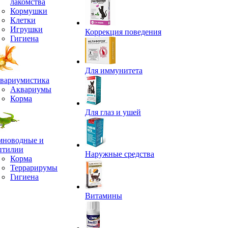
лакомства
Кормушки
Клетки
Игрушки
Коррекция поведения
Гигиена
Для иммунитета
вариумистика
Аквариумы
Корма
Для глаз и ушей
мноводные и
птилии
Наружные средства
Корма
Террарирумы
Гигиена
Витамины