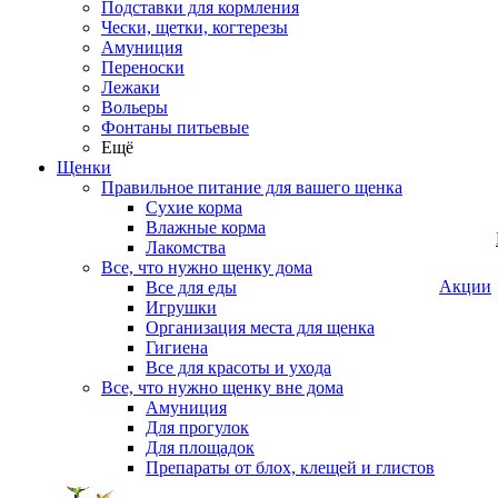
Подставки для кормления
Чески, щетки, когтерезы
Амуниция
Переноски
Лежаки
Вольеры
Фонтаны питьевые
Ещё
Щенки
Правильное питание для вашего щенка
Сухие корма
Влажные корма
Лакомства
Все, что нужно щенку дома
Акции
Все для еды
Игрушки
Организация места для щенка
Гигиена
Все для красоты и ухода
Все, что нужно щенку вне дома
Амуниция
Для прогулок
Для площадок
Препараты от блох, клещей и глистов