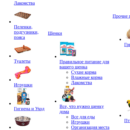
Лакомства
Прочие 
Пеленки,
подгузники,
Щенки
пояса
Гр
Туалеты
Правильное питание для
вашего щенка
Сухие корма
Влажные корма
Лакомства
Игрушки
Все, что нужно щенку
Гигиена и Уход
дома
Все для еды
Пт
Игрушки
Организация места