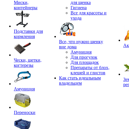
Миски,
для щенка
контейнеры
Гигиена
Все для красоты и
ухода
Подставки для
кормления
,
Все, что нужно щенку
Ак
вне дома
Амуниция
Для прогулок
Чески, щетки,
Для площадок
когтерезы
Препараты от блох,
клещей и глистов
Как стать идеальным
Зе
владельцем
ре
Амуниция
Переноски