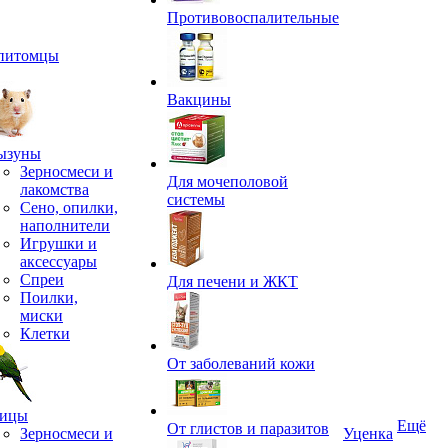
Противовоспалительные
питомцы
Вакцины
ызуны
Зерносмеси и
Для мочеполовой
лакомства
системы
Сено, опилки,
наполнители
Игрушки и
аксессуары
Спреи
Для печени и ЖКТ
Поилки,
миски
Клетки
От заболеваний кожи
ицы
Ещё
От глистов и паразитов
Зерносмеси и
Уценка