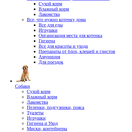
Сухой корм
Влажный корм
Лакомства
Все, что нужно котенку дома
Все для еды
Игрушки
Организация места для котенка
Гигиена
Все для красоты и ухода
Препараты от блох, клещей и глистов
Амуниция
Для поездок
Собаки
Сухой корм
Влажный корм
Лакомства
Пеленки, подгузники, пояса
Туалеты
Игрушки
Гигиена и Уход
Миски, контейнеры