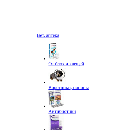
Вет. аптека
От блох и клещей
Воротники, попоны
Антибиотики