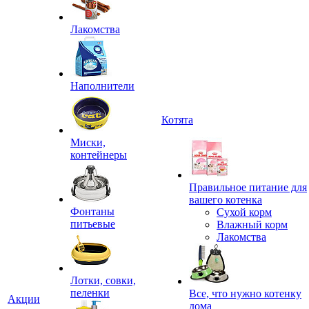
Лакомства
Наполнители
Котята
Миски,
контейнеры
Правильное питание для
вашего котенка
Фонтаны
Сухой корм
питьевые
Влажный корм
Лакомства
Лотки, совки,
пеленки
Все, что нужно котенку
Акции
дома