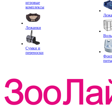
игровые
комплексы
Леж
Лежанки
Воль
Сумки и
переноски
Фон
пить