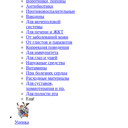
Воротники, попоны
Антибиотики
Противовоспалительные
Вакцины
Для мочеполовой
системы
Для печени и ЖКТ
От заболеваний кожи
От глистов и паразитов
Коррекция поведения
Для иммунитета
Для глаз и ушей
Наружные средства
Витамины
При болезнях сердца
Расходные материалы
Для суставов,
химиотерапия и пр.
Для полости рта
Ещё
Уценка