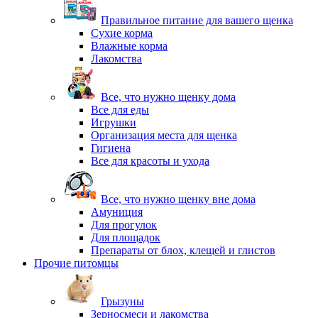
Правильное питание для вашего щенка
Сухие корма
Влажные корма
Лакомства
Все, что нужно щенку дома
Все для еды
Игрушки
Организация места для щенка
Гигиена
Все для красоты и ухода
Все, что нужно щенку вне дома
Амуниция
Для прогулок
Для площадок
Препараты от блох, клещей и глистов
Прочие питомцы
Грызуны
Зерносмеси и лакомства