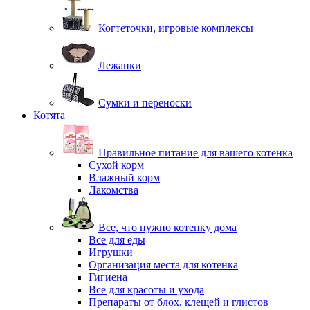
Когтеточки, игровые комплексы
Лежанки
Сумки и переноски
Котята
Правильное питание для вашего котенка
Сухой корм
Влажный корм
Лакомства
Все, что нужно котенку дома
Все для еды
Игрушки
Организация места для котенка
Гигиена
Все для красоты и ухода
Препараты от блох, клещей и глистов