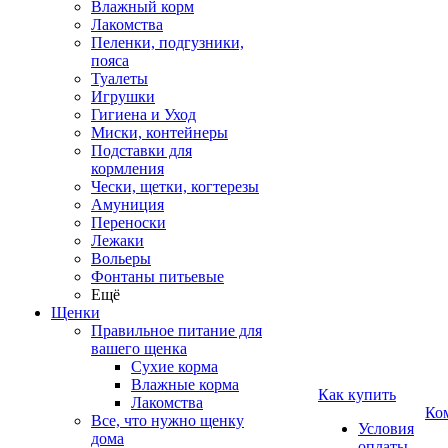
Влажный корм
Лакомства
Пеленки, подгузники,
пояса
Туалеты
Игрушки
Гигиена и Уход
Миски, контейнеры
Подставки для
кормления
Чески, щетки, когтерезы
Амуниция
Переноски
Лежаки
Вольеры
Фонтаны питьевые
Ещё
Щенки
Правильное питание для
вашего щенка
Сухие корма
Влажные корма
Как купить
Лакомства
Ко
Все, что нужно щенку
Условия
дома
оплаты