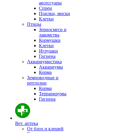
аксессуары
Спреи
Поилки, миски
Клетки
Птицы
Зерносмеси и
лакомства
Кормушки
Клетки
Игрушки
Гигиена
Аквариумистика
Аквариумы
Корма
Земноводные и
рептилии
Корма
Террарирумы
Гигиена
Вет. аптека
От блох и клещей