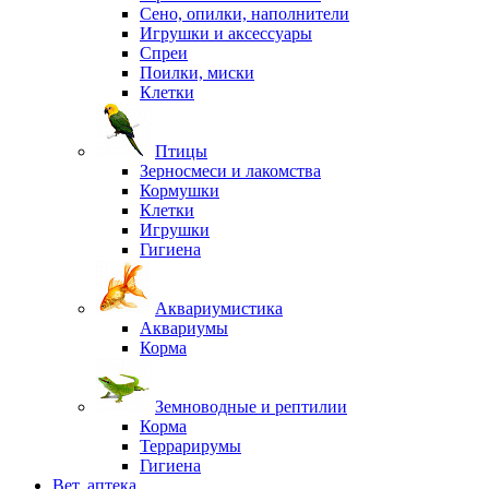
Сено, опилки, наполнители
Игрушки и аксессуары
Спреи
Поилки, миски
Клетки
Птицы
Зерносмеси и лакомства
Кормушки
Клетки
Игрушки
Гигиена
Аквариумистика
Аквариумы
Корма
Земноводные и рептилии
Корма
Террарирумы
Гигиена
Вет. аптека