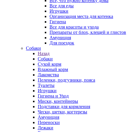
Все, что нужно котенку дома
Все для еды
Игрушки
Организация места для котенка
Гигиена
Все для красоты и ухода
Препараты от блох, клещей и глистов
Амуниция
Для поездок
Собаки
Назад
Собаки
Сухой корм
Влажный корм
Лакомства
Пеленки, подгузники, пояса
Туалеты
Игрушки
Гигиена и Уход
Миски, контейнеры
Подставки для кормления
Чески, щетки, когтерезы
Амуниция
Переноски
Лежаки