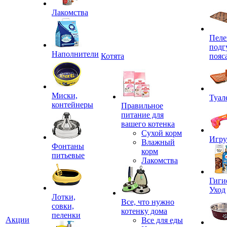
Лакомства
Пеле
подг
Наполнители
Котята
пояс
Миски,
Туал
контейнеры
Правильное
питание для
вашего котенка
Сухой корм
Игр
Влажный
Фонтаны
корм
питьевые
Лакомства
Гиги
Уход
Лотки,
Все, что нужно
совки,
котенку дома
пеленки
Акции
Все для еды