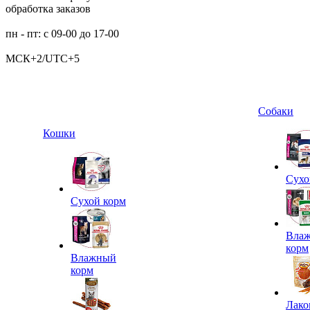
обработка заказов
пн - пт: с 09-00 до 17-00
МСК+2/UTC+5
Собаки
Кошки
Сухо
Сухой корм
Вла
корм
Влажный
корм
Лако