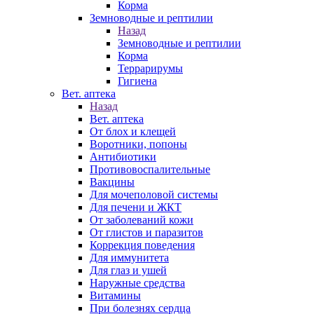
Корма
Земноводные и рептилии
Назад
Земноводные и рептилии
Корма
Террарирумы
Гигиена
Вет. аптека
Назад
Вет. аптека
От блох и клещей
Воротники, попоны
Антибиотики
Противовоспалительные
Вакцины
Для мочеполовой системы
Для печени и ЖКТ
От заболеваний кожи
От глистов и паразитов
Коррекция поведения
Для иммунитета
Для глаз и ушей
Наружные средства
Витамины
При болезнях сердца