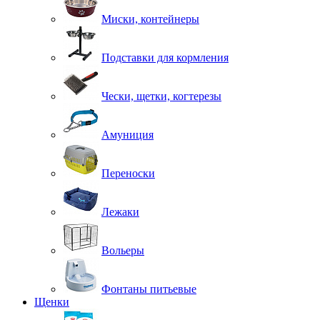
Миски, контейнеры
Подставки для кормления
Чески, щетки, когтерезы
Амуниция
Переноски
Лежаки
Вольеры
Фонтаны питьевые
Щенки