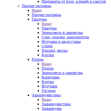
Препараты от блох, клещей и глистов
Прочие питомцы
Назад
Прочие питомцы
Грызуны
Назад
Грызуны
Зерносмеси и лакомства
Сено, опилки, наполнители
Игрушки и аксессуары
Спреи
Поилки, миски
Клетки
Птицы
Назад
Птицы
Зерносмеси и лакомства
Кормушки
Клетки
Игрушки
Гигиена
Аквариумистика
Назад
Аквариумистика
Аквариумы