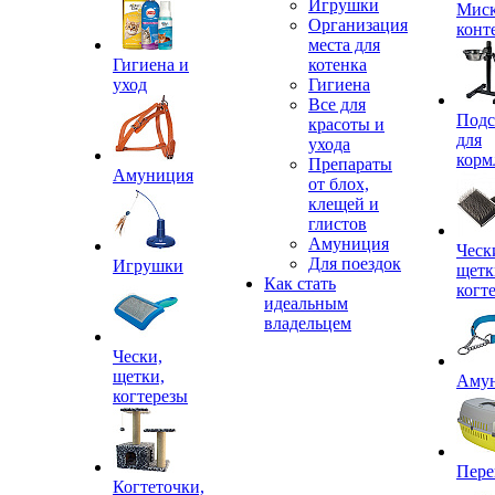
Игрушки
Миск
Организация
конт
места для
Гигиена и
котенка
уход
Гигиена
Все для
Подс
красоты и
для
ухода
корм
Препараты
Амуниция
от блох,
клещей и
глистов
Амуниция
Ческ
Для поездок
Игрушки
щетк
Как стать
когт
идеальным
владельцем
Чески,
щетки,
Аму
когтерезы
Пере
Когтеточки,