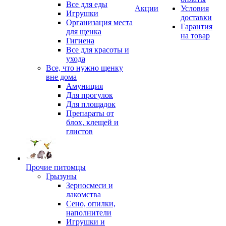
Все для еды
Акции
Условия
Игрушки
доставки
Организация места
Гарантия
для щенка
на товар
Гигиена
Все для красоты и
ухода
Все, что нужно щенку
вне дома
Амуниция
Для прогулок
Для площадок
Препараты от
блох, клещей и
глистов
Прочие питомцы
Грызуны
Зерносмеси и
лакомства
Сено, опилки,
наполнители
Игрушки и