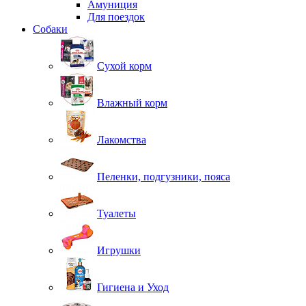
Амуниция
Для поездок
Собаки
Сухой корм
Влажный корм
Лакомства
Пеленки, подгузники, пояса
Туалеты
Игрушки
Гигиена и Уход