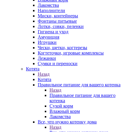
Лакомства
Наполнители
Миски, контейнеры
Фонтаны питьевые
Лотки, совки, пеленки
Гигиена и уход
Амуниция
Игрушки
Чески, щетки, когтерезы
Когтеточки, игровые комплексы
Лежанки
Сумки и переноски
Котята
Назад
Котята
Правильное питание для вашего котенка
Назад
Правильное питание для вашего
котенка
Сухой корм
Влажный корм
Лакомства
Все, что нужно котенку дома
Назад