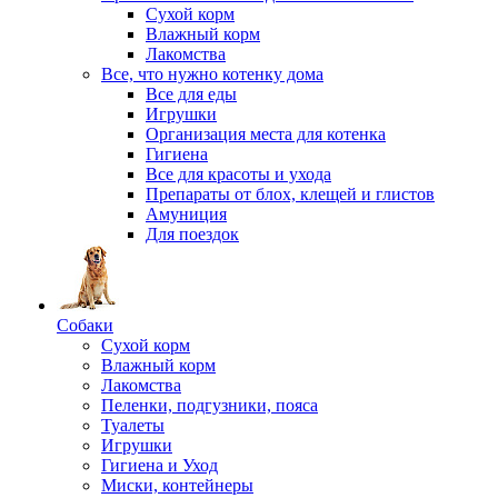
Сухой корм
Влажный корм
Лакомства
Все, что нужно котенку дома
Все для еды
Игрушки
Организация места для котенка
Гигиена
Все для красоты и ухода
Препараты от блох, клещей и глистов
Амуниция
Для поездок
Собаки
Сухой корм
Влажный корм
Лакомства
Пеленки, подгузники, пояса
Туалеты
Игрушки
Гигиена и Уход
Миски, контейнеры