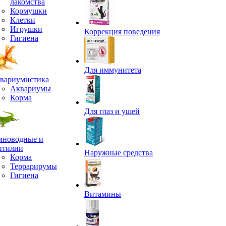
лакомства
Кормушки
Клетки
Игрушки
Коррекция поведения
Гигиена
Для иммунитета
вариумистика
Аквариумы
Корма
Для глаз и ушей
мноводные и
птилии
Наружные средства
Корма
Террарирумы
Гигиена
Витамины