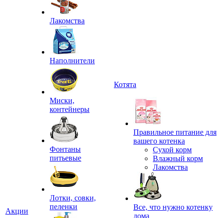
Лакомства
Наполнители
Котята
Миски,
контейнеры
Правильное питание для
вашего котенка
Фонтаны
Сухой корм
питьевые
Влажный корм
Лакомства
Лотки, совки,
пеленки
Все, что нужно котенку
Акции
дома