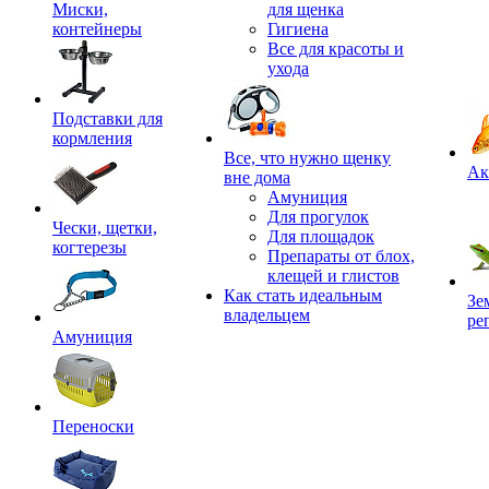
Миски,
для щенка
контейнеры
Гигиена
Все для красоты и
ухода
Подставки для
кормления
,
Все, что нужно щенку
Ак
вне дома
Амуниция
Для прогулок
Чески, щетки,
Для площадок
когтерезы
Препараты от блох,
клещей и глистов
Как стать идеальным
Зе
владельцем
ре
Амуниция
Переноски