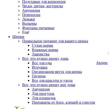
Подставки для кормления
Чески, щетки, когтерезы
Амуниция
Переноски
Лежаки
Вольеры
Фонтаны питьевые
Ещё
Щенки
Правильное питание для вашего щенка
Сухие корма
Влажные корма
Лакомства
Все, что нужно щенку дома
Акции
Все для еды
Игрушки
Организация места для щенка
Гигиена
Все для красоты и ухода
Все, что нужно щенку вне дома
Амуниция
Для прогулок
Для площадок
Препараты от блох, клещей и глистов