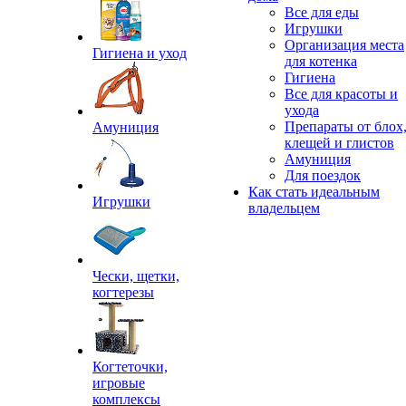
Все для еды
Игрушки
Организация места
Гигиена и уход
для котенка
Гигиена
Все для красоты и
ухода
Препараты от блох
Амуниция
клещей и глистов
Амуниция
Для поездок
Как стать идеальным
Игрушки
владельцем
Чески, щетки,
когтерезы
Когтеточки,
игровые
комплексы