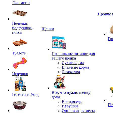
Лакомства
Прочие 
Пеленки,
подгузники,
Щенки
пояса
Гр
Туалеты
Правильное питание для
вашего щенка
Сухие корма
Влажные корма
Лакомства
Игрушки
Все, что нужно щенку
Гигиена и Уход
дома
Все для еды
Пт
Игрушки
Организация места