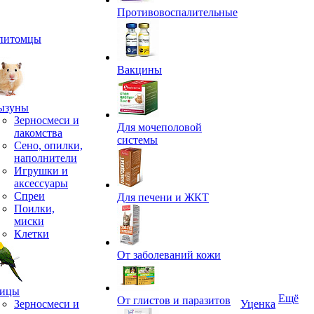
Противовоспалительные
питомцы
Вакцины
ызуны
Зерносмеси и
Для мочеполовой
лакомства
системы
Сено, опилки,
наполнители
Игрушки и
аксессуары
Спреи
Для печени и ЖКТ
Поилки,
миски
Клетки
От заболеваний кожи
ицы
Ещё
От глистов и паразитов
Зерносмеси и
Уценка