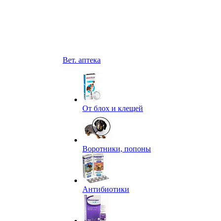
Вет. аптека
От блох и клещей
Воротники, попоны
Антибиотики