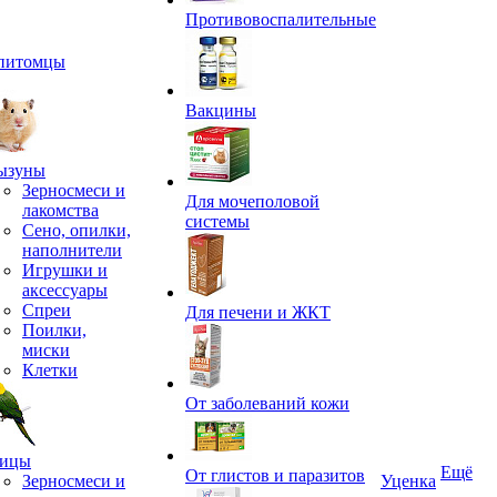
Противовоспалительные
питомцы
Вакцины
ызуны
Зерносмеси и
Для мочеполовой
лакомства
системы
Сено, опилки,
наполнители
Игрушки и
аксессуары
Спреи
Для печени и ЖКТ
Поилки,
миски
Клетки
От заболеваний кожи
ицы
Ещё
От глистов и паразитов
Зерносмеси и
Уценка