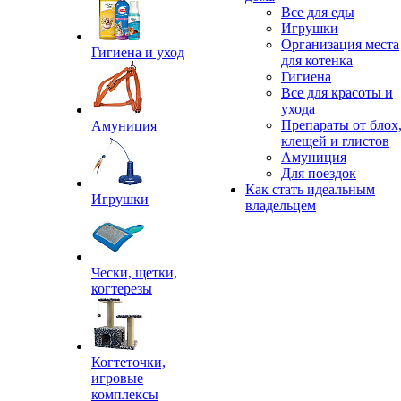
Все для еды
Игрушки
Организация места
Гигиена и уход
для котенка
Гигиена
Все для красоты и
ухода
Препараты от блох
Амуниция
клещей и глистов
Амуниция
Для поездок
Как стать идеальным
Игрушки
владельцем
Чески, щетки,
когтерезы
Когтеточки,
игровые
комплексы