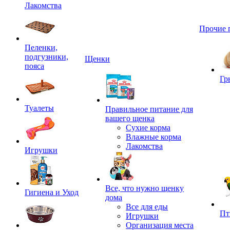
Лакомства
Прочие 
Пеленки,
подгузники,
Щенки
пояса
Гр
Туалеты
Правильное питание для
вашего щенка
Сухие корма
Влажные корма
Лакомства
Игрушки
Все, что нужно щенку
Гигиена и Уход
дома
Все для еды
Пт
Игрушки
Организация места