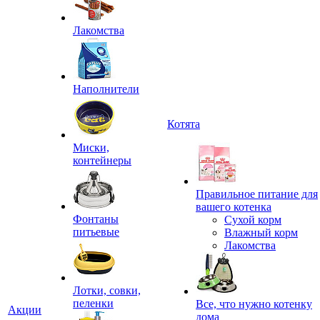
Лакомства
Наполнители
Котята
Миски,
контейнеры
Правильное питание для
вашего котенка
Фонтаны
Сухой корм
питьевые
Влажный корм
Лакомства
Лотки, совки,
пеленки
Все, что нужно котенку
Акции
дома