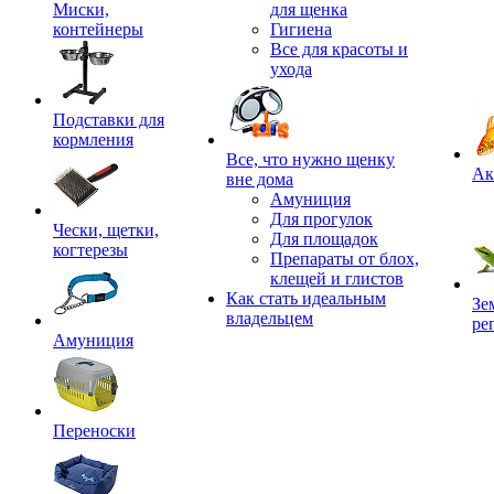
Миски,
для щенка
контейнеры
Гигиена
Все для красоты и
ухода
Подставки для
кормления
,
Все, что нужно щенку
Ак
вне дома
Амуниция
Для прогулок
Чески, щетки,
Для площадок
когтерезы
Препараты от блох,
клещей и глистов
Как стать идеальным
Зе
владельцем
ре
Амуниция
Переноски