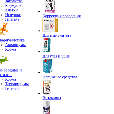
лакомства
Кормушки
Клетки
Игрушки
Коррекция поведения
Гигиена
Для иммунитета
вариумистика
Аквариумы
Корма
Для глаз и ушей
мноводные и
птилии
Наружные средства
Корма
Террарирумы
Гигиена
Витамины