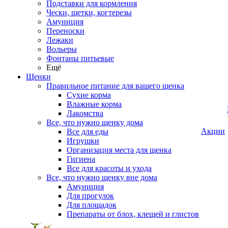
Подставки для кормления
Чески, щетки, когтерезы
Амуниция
Переноски
Лежаки
Вольеры
Фонтаны питьевые
Ещё
Щенки
Правильное питание для вашего щенка
Сухие корма
Влажные корма
Лакомства
Все, что нужно щенку дома
Акции
Все для еды
Игрушки
Организация места для щенка
Гигиена
Все для красоты и ухода
Все, что нужно щенку вне дома
Амуниция
Для прогулок
Для площадок
Препараты от блох, клещей и глистов