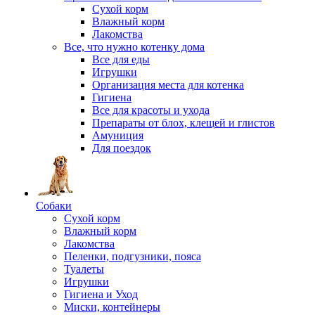
Сухой корм
Влажный корм
Лакомства
Все, что нужно котенку дома
Все для еды
Игрушки
Организация места для котенка
Гигиена
Все для красоты и ухода
Препараты от блох, клещей и глистов
Амуниция
Для поездок
Собаки
Сухой корм
Влажный корм
Лакомства
Пеленки, подгузники, пояса
Туалеты
Игрушки
Гигиена и Уход
Миски, контейнеры