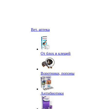
Вет. аптека
От блох и клещей
Воротники, попоны
Антибиотики