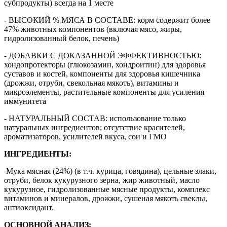
субпродукты) всегда на 1 месте
- ВЫСОКИЙ % МЯСА В СОСТАВЕ: корм содержит более
47% животных компонентов (включая мясо, жиры,
гидролизованный белок, печень)
- ДОБАВКИ С ДОКАЗАННОЙ ЭФФЕКТИВНОСТЬЮ:
хондопротекторы (глюкозамин, хондроитин) для здоровья
суставов и костей, компоненты для здоровья кишечника
(дрожжи, отруби, свекольная мякоть), витамины и
микроэлементы, растительные компоненты для усиления
иммунитета
- НАТУРАЛЬНЫЙ СОСТАВ: использование только
натуральных ингредиентов; отсутствие красителей,
ароматизаторов, усилителей вкуса, сои и ГМО
ИНГРЕДИЕНТЫ:
Мука мясная (24%) (в т.ч. курица, говядина), цельные злаки,
отруби, белок кукурузного зерна, жир животный, масло
кукурузное, гидролизованные мясные продукты, комплекс
витаминов и минералов, дрожжи, сушеная мякоть свеклы,
антиоксидант.
ОСНОВНОЙ АНАЛИЗ: