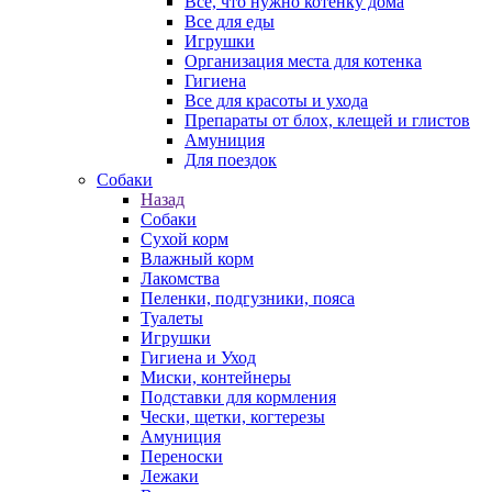
Все, что нужно котенку дома
Все для еды
Игрушки
Организация места для котенка
Гигиена
Все для красоты и ухода
Препараты от блох, клещей и глистов
Амуниция
Для поездок
Собаки
Назад
Собаки
Сухой корм
Влажный корм
Лакомства
Пеленки, подгузники, пояса
Туалеты
Игрушки
Гигиена и Уход
Миски, контейнеры
Подставки для кормления
Чески, щетки, когтерезы
Амуниция
Переноски
Лежаки