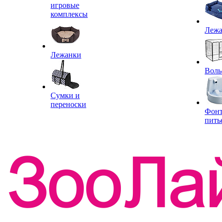
игровые
комплексы
Леж
Лежанки
Воль
Сумки и
переноски
Фон
пить