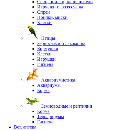
Сено, опилки, наполнители
Игрушки и аксессуары
Спреи
Поилки, миски
Клетки
Птицы
Зерносмеси и лакомства
Кормушки
Клетки
Игрушки
Гигиена
Аквариумистика
Аквариумы
Корма
Земноводные и рептилии
Корма
Террарирумы
Гигиена
Вет. аптека