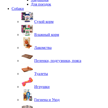
Для поездок
Собаки
Сухой корм
Влажный корм
Лакомства
Пеленки, подгузники, пояса
Туалеты
Игрушки
Гигиена и Уход