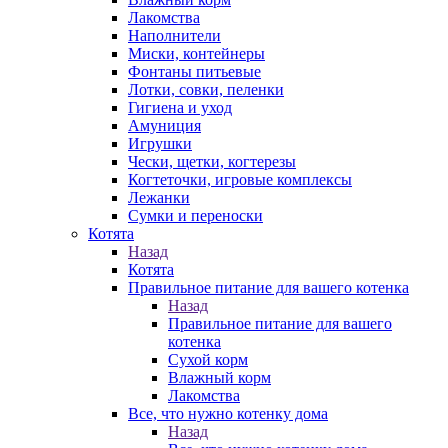
Лакомства
Наполнители
Миски, контейнеры
Фонтаны питьевые
Лотки, совки, пеленки
Гигиена и уход
Амуниция
Игрушки
Чески, щетки, когтерезы
Когтеточки, игровые комплексы
Лежанки
Сумки и переноски
Котята
Назад
Котята
Правильное питание для вашего котенка
Назад
Правильное питание для вашего
котенка
Сухой корм
Влажный корм
Лакомства
Все, что нужно котенку дома
Назад