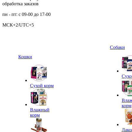
обработка заказов
пн - пт: с 09-00 до 17-00
МСК+2/UTC+5
Собаки
Кошки
Сухо
Сухой корм
Вла
корм
Влажный
корм
Лако