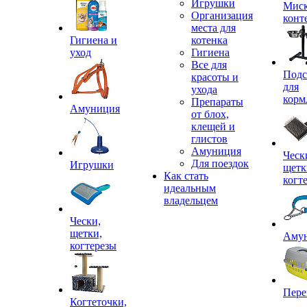
Игрушки
Миск
Организация
конт
места для
Гигиена и
котенка
уход
Гигиена
Все для
Подс
красоты и
для
ухода
корм
Препараты
Амуниция
от блох,
клещей и
глистов
Амуниция
Ческ
Для поездок
Игрушки
щетк
Как стать
когт
идеальным
владельцем
Чески,
щетки,
Аму
когтерезы
Пере
Когтеточки,