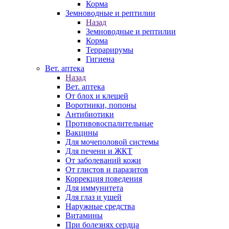
Корма
Земноводные и рептилии
Назад
Земноводные и рептилии
Корма
Террарирумы
Гигиена
Вет. аптека
Назад
Вет. аптека
От блох и клещей
Воротники, попоны
Антибиотики
Противовоспалительные
Вакцины
Для мочеполовой системы
Для печени и ЖКТ
От заболеваний кожи
От глистов и паразитов
Коррекция поведения
Для иммунитета
Для глаз и ушей
Наружные средства
Витамины
При болезнях сердца