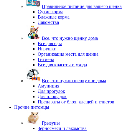
Правильное питание для вашего щенка
Сухие корма
Влажные корма
Лакомства
Все, что нужно щенку дома
Все для еды
Игрушки
Организация места для щенка
Гигиена
Все для красоты и ухода
Все, что нужно щенку вне дома
Амуниция
Для прогулок
Для площадок
Препараты от блох, клещей и глистов
Прочие питомцы
Грызуны
Зерносмеси и лакомства