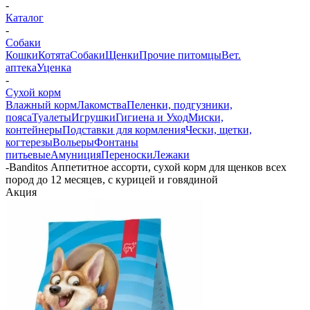
-
Каталог
-
Собаки
Кошки
Котята
Собаки
Щенки
Прочие питомцы
Вет.
аптека
Уценка
-
Сухой корм
Влажный корм
Лакомства
Пеленки, подгузники,
пояса
Туалеты
Игрушки
Гигиена и Уход
Миски,
контейнеры
Подставки для кормления
Чески, щетки,
когтерезы
Вольеры
Фонтаны
питьевые
Амуниция
Переноски
Лежаки
-
Banditos Аппетитное ассорти, сухой корм для щенков всех
пород до 12 месяцев, с курицей и говядиной
Акция