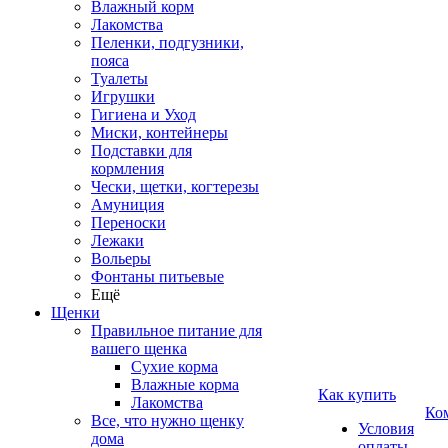
Влажный корм
Лакомства
Пеленки, подгузники,
пояса
Туалеты
Игрушки
Гигиена и Уход
Миски, контейнеры
Подставки для
кормления
Чески, щетки, когтерезы
Амуниция
Переноски
Лежаки
Вольеры
Фонтаны питьевые
Ещё
Щенки
Правильное питание для
вашего щенка
Сухие корма
Влажные корма
Как купить
Лакомства
Ко
Все, что нужно щенку
Условия
дома
оплаты