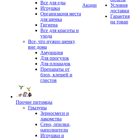
Все для еды
Акции
Условия
Игрушки
доставки
Организация места
Гарантия
для щенка
на товар
Гигиена
Все для красоты и
ухода
Все, что нужно щенку
вне дома
Амуниция
Для прогулок
Для площадок
Препараты от
блох, клещей и
глистов
Прочие питомцы
Грызуны
Зерносмеси и
лакомства
Сено, опилки,
наполнители
Игрушки и