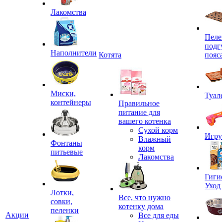
Лакомства
Пеле
подг
Наполнители
Котята
пояс
Миски,
Туал
контейнеры
Правильное
питание для
вашего котенка
Сухой корм
Игр
Влажный
Фонтаны
корм
питьевые
Лакомства
Гиги
Уход
Лотки,
Все, что нужно
совки,
котенку дома
пеленки
Акции
Все для еды