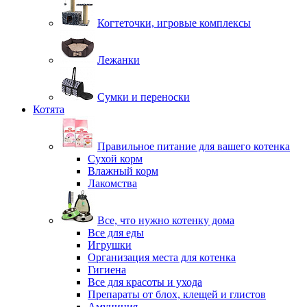
Когтеточки, игровые комплексы
Лежанки
Сумки и переноски
Котята
Правильное питание для вашего котенка
Сухой корм
Влажный корм
Лакомства
Все, что нужно котенку дома
Все для еды
Игрушки
Организация места для котенка
Гигиена
Все для красоты и ухода
Препараты от блох, клещей и глистов
Амуниция