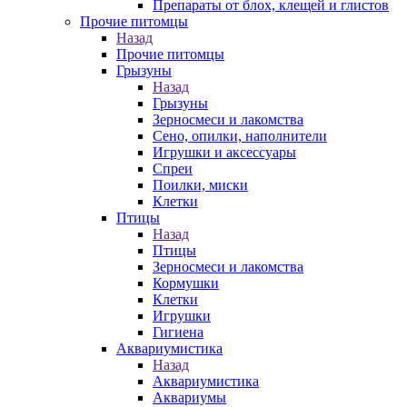
Препараты от блох, клещей и глистов
Прочие питомцы
Назад
Прочие питомцы
Грызуны
Назад
Грызуны
Зерносмеси и лакомства
Сено, опилки, наполнители
Игрушки и аксессуары
Спреи
Поилки, миски
Клетки
Птицы
Назад
Птицы
Зерносмеси и лакомства
Кормушки
Клетки
Игрушки
Гигиена
Аквариумистика
Назад
Аквариумистика
Аквариумы