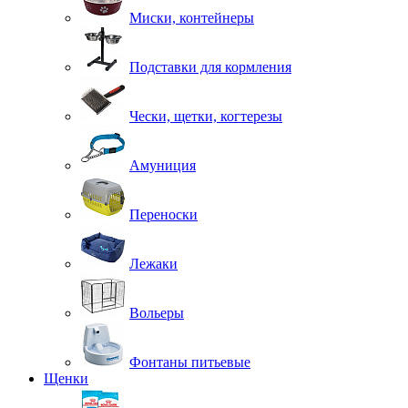
Миски, контейнеры
Подставки для кормления
Чески, щетки, когтерезы
Амуниция
Переноски
Лежаки
Вольеры
Фонтаны питьевые
Щенки