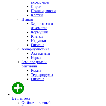
аксессуары
Спреи
Поилки, миски
Клетки
Птицы
Зерносмеси и
лакомства
Кормушки
Клетки
Игрушки
Гигиена
Аквариумистика
Аквариумы
Корма
Земноводные и
рептилии
Корма
Террарирумы
Гигиена
Вет. аптека
От блох и клещей