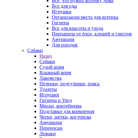
Все, что нужно котенку дома
Все для еды
Игрушки
Организация места для котенка
Гигиена
Все для красоты и ухода
Препараты от блох, клещей и глистов
Амуниция
Для поездок
Собаки
Назад
Собаки
Сухой корм
Влажный корм
Лакомства
Пеленки, подгузники, пояса
Туалеты
Игрушки
Гигиена и Уход
Миски, контейнеры
Подставки для кормления
Чески, щетки, когтерезы
Амуниция
Переноски
Лежаки