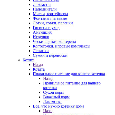
Лакомства
Наполнители
Миски, контейнеры
Фонтаны питьевые
Лотки, совки, пеленки
Гигиена и уход
Амуниция
Игрушки
Чески, щетки, когтерезы
Когтеточки, игровые комплексы
Лежанки
Сумки и переноски
Котята
Назад
Котята
Правильное питание для вашего котенка
Назад
Правильное питание для вашего
котенка
Сухой корм
Влажный корм
Лакомства
Все, что нужно котенку дома
Назад