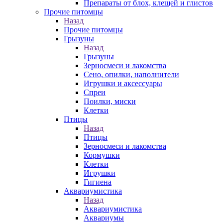
Препараты от блох, клещей и глистов
Прочие питомцы
Назад
Прочие питомцы
Грызуны
Назад
Грызуны
Зерносмеси и лакомства
Сено, опилки, наполнители
Игрушки и аксессуары
Спреи
Поилки, миски
Клетки
Птицы
Назад
Птицы
Зерносмеси и лакомства
Кормушки
Клетки
Игрушки
Гигиена
Аквариумистика
Назад
Аквариумистика
Аквариумы