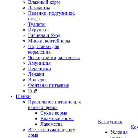
Влажный корм
Лакомства
Пеленки, подгузники,
пояса
Туалеты
Игрушки
Гигиена и Уход
Миски, контейнеры
Подставки для
кормления
Чески, щетки, когтерезы
Амуниция
Переноски
Лежаки
Вольеры
Фонтаны питьевые
Ещё
Щенки
Правильное питание для
вашего щенка
Сухие корма
Влажные корма
Как купить
Лакомства
Ко
Все, что нужно щенку
Условия
дома
оплаты