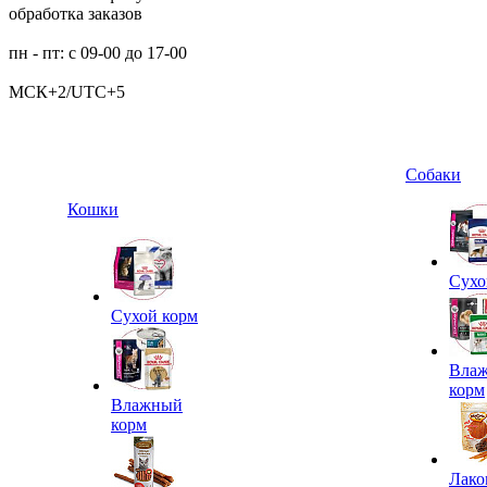
обработка заказов
пн - пт: с 09-00 до 17-00
МСК+2/UTC+5
Собаки
Кошки
Сухо
Сухой корм
Вла
корм
Влажный
корм
Лако