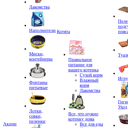
Лакомства
Пеле
подг
Наполнители
Котята
пояс
Миски,
Туал
контейнеры
Правильное
питание для
вашего котенка
Сухой корм
Игр
Влажный
Фонтаны
корм
питьевые
Лакомства
Гиги
Уход
Лотки,
Все, что нужно
совки,
котенку дома
пеленки
Акции
Все для еды