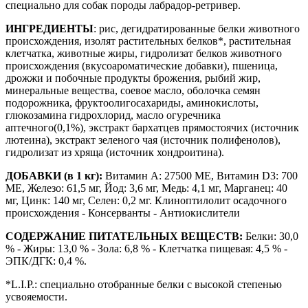
специально для собак породы лабрадор-ретривер.
ИНГРЕДИЕНТЫ
: рис, дегидратированные белки животного
происхождения, изолят растительных белков*, растительная
клетчатка, животные жиры, гидролизат белков животного
происхождения (вкусоароматические добавки), пшеница,
дрожжи и побочные продукты брожения, рыбий жир,
минеральные вещества, соевое масло, оболочка семян
подорожника, фруктоолигосахариды, аминокислоты,
глюкозамина гидрохлорид, масло огуречника
аптечного(0,1%), экстракт бархатцев прямостоячих (источник
лютеина), экстракт зеленого чая (источник полифенолов),
гидролизат из хряща (источник хондроитина).
ДОБАВКИ (в 1 кг):
Витамин A: 27500 ME, Витамин D3: 700
ME, Железо: 61,5 мг, Йод: 3,6 мг, Медь: 4,1 мг, Марганец: 40
мг, Цинк: 140 мг, Ceлeн: 0,2 мг. Клиноптилолит осадочного
происхождения - Консерванты - Антиокислители
СОДЕРЖАНИЕ ПИТАТЕЛЬНЫХ ВЕЩЕСТВ:
Белки: 30,0
% - Жиры: 13,0 % - Зола: 6,8 % - Клетчатка пищевая: 4,5 % -
ЭПК/ДГК: 0,4 %.
*L.I.P.: специально отобранные белки с высокой степенью
усвояемости.