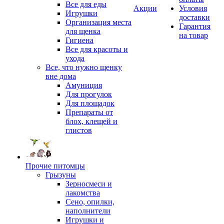
Все для еды
Акции
Условия
Игрушки
доставки
Организация места
Гарантия
для щенка
на товар
Гигиена
Все для красоты и
ухода
Все, что нужно щенку
вне дома
Амуниция
Для прогулок
Для площадок
Препараты от
блох, клещей и
глистов
Прочие питомцы
Грызуны
Зерносмеси и
лакомства
Сено, опилки,
наполнители
Игрушки и