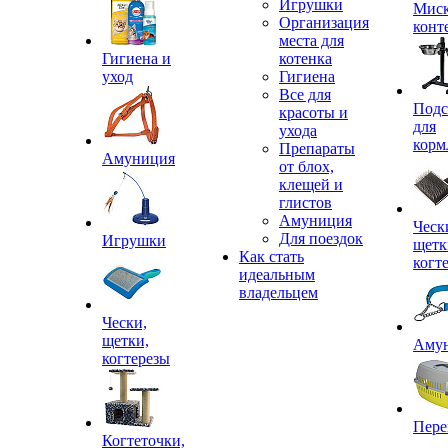
Игрушки
Миск
Организация
конт
места для
Гигиена и
котенка
уход
Гигиена
Все для
Подс
красоты и
для
ухода
корм
Препараты
Амуниция
от блох,
клещей и
глистов
Амуниция
Ческ
Для поездок
Игрушки
щетк
Как стать
когт
идеальным
владельцем
Чески,
щетки,
Аму
когтерезы
Пере
Когтеточки,