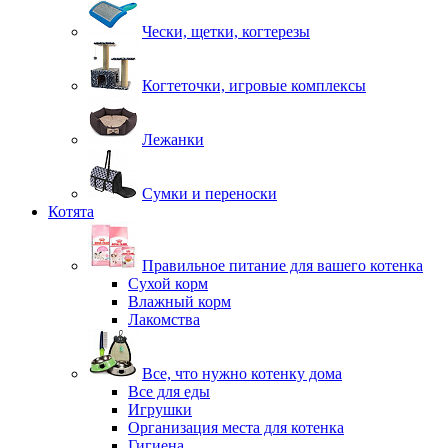
Чески, щетки, когтерезы
Когтеточки, игровые комплексы
Лежанки
Сумки и переноски
Котята
Правильное питание для вашего котенка
Сухой корм
Влажный корм
Лакомства
Все, что нужно котенку дома
Все для еды
Игрушки
Организация места для котенка
Гигиена