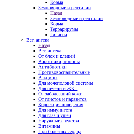
Корма
Земноводные и рептилии
Назад
Земноводные и рептилии
Корма
Террарирумы
Гигиена
Вет. аптека
Назад
Вет. аптека
От блох и клещей
Воротники, попоны
Антибиотики
Противовоспалительные
Вакцины
Для мочеполовой системы
Для печени и ЖКТ
От заболеваний кожи
От глистов и паразитов
Коррекция поведения
Для иммунитета
Для глаз и ушей
Наружные средства
Витамины
При болезнях сердца