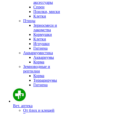
аксессуары
Спреи
Поилки, миски
Клетки
Птицы
Зерносмеси и
лакомства
Кормушки
Клетки
Игрушки
Гигиена
Аквариумистика
Аквариумы
Корма
Земноводные и
рептилии
Корма
Террарирумы
Гигиена
Вет. аптека
От блох и клещей