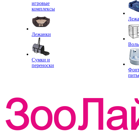
игровые
комплексы
Леж
Лежанки
Воль
Сумки и
переноски
Фон
пить