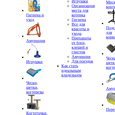
Игрушки
Миск
Организация
конт
места для
Гигиена и
котенка
уход
Гигиена
Все для
Подс
красоты и
для
ухода
корм
Препараты
Амуниция
от блох,
клещей и
глистов
Амуниция
Ческ
Для поездок
Игрушки
щетк
Как стать
когт
идеальным
владельцем
Чески,
щетки,
Аму
когтерезы
Пере
Когтеточки,