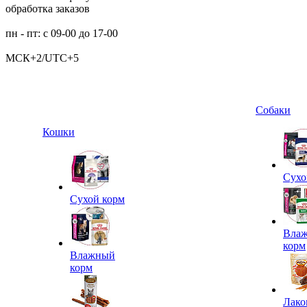
обработка заказов
пн - пт: с 09-00 до 17-00
МСК+2/UTC+5
Собаки
Кошки
Сухо
Сухой корм
Вла
корм
Влажный
корм
Лако