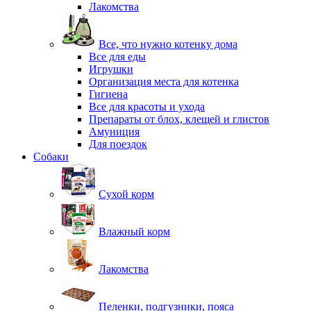
Лакомства
Все, что нужно котенку дома
Все для еды
Игрушки
Организация места для котенка
Гигиена
Все для красоты и ухода
Препараты от блох, клещей и глистов
Амуниция
Для поездок
Собаки
Сухой корм
Влажный корм
Лакомства
Пеленки, подгузники, пояса