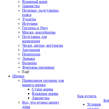
Влажный корм
Лакомства
Пеленки, подгузники,
пояса
Туалеты
Игрушки
Гигиена и Уход
Миски, контейнеры
Подставки для
кормления
Чески, щетки, когтерезы
Амуниция
Переноски
Лежаки
Вольеры
Фонтаны питьевые
Ещё
Щенки
Правильное питание для
вашего щенка
Сухие корма
Влажные корма
Как купить
Лакомства
Ко
Все, что нужно щенку
Условия
дома
оплаты