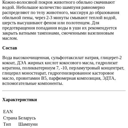
Кожно-волосяной покров животного обильно смачивают
водой. Небольшое количество шампуня равномерно
распределяют по телу животного, массируя до образования
обильной пены, через 2-3 минуты смывают теплой водой,
шерсть высушивают феном или полотенцем. Для
предотвращения попадания воды в уши их рекомендуется
закрыть ватными тампонами, смоченными вазелиновым
маслом.
Состав
Вода высокоочищенная, сульфоэтаксилат натрия, глицерет-2
кокоат, ДЭА жирных кислот кокосового масла, гидролизат
кератина, поликватерниум 7, -10, перламутровый концентрат,
глицерил моностеарат, гидрогенизированное касторовое
масло, провитамин B5, парфюмерная композиция, ЭДТА,
вспомогательные компоненты.
Характеристики
EAN
Страна
Беларусь
Тип
Шампуни