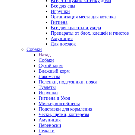
Все, что нужно котенку дома
Все для еды
Игрушки
Организация места для котенка
Гигиена
Все для красоты и ухода
Препараты от блох, клещей и глистов
Амуниция
Для поездок
Собаки
Назад
Собаки
Сухой корм
Влажный корм
Лакомства
Пеленки, подгузники, пояса
Туалеты
Игрушки
Гигиена и Уход
Миски, контейнеры
Подставки для кормления
Чески, щетки, когтерезы
Амуниция
Переноски
Лежаки