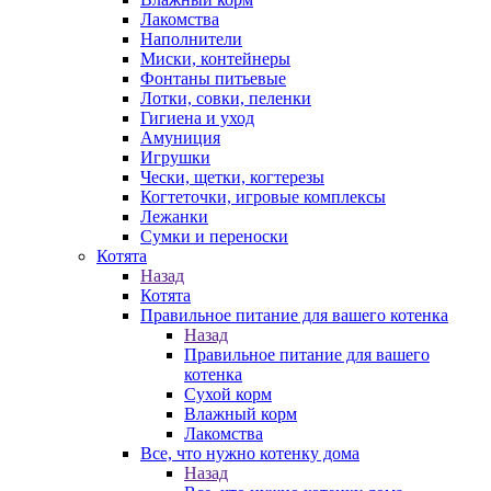
Лакомства
Наполнители
Миски, контейнеры
Фонтаны питьевые
Лотки, совки, пеленки
Гигиена и уход
Амуниция
Игрушки
Чески, щетки, когтерезы
Когтеточки, игровые комплексы
Лежанки
Сумки и переноски
Котята
Назад
Котята
Правильное питание для вашего котенка
Назад
Правильное питание для вашего
котенка
Сухой корм
Влажный корм
Лакомства
Все, что нужно котенку дома
Назад