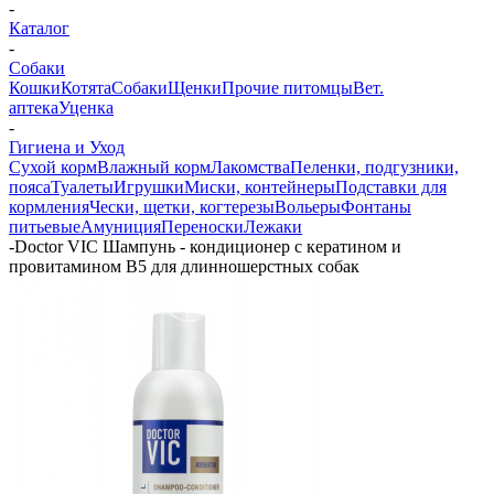
-
Каталог
-
Собаки
Кошки
Котята
Собаки
Щенки
Прочие питомцы
Вет.
аптека
Уценка
-
Гигиена и Уход
Сухой корм
Влажный корм
Лакомства
Пеленки, подгузники,
пояса
Туалеты
Игрушки
Миски, контейнеры
Подставки для
кормления
Чески, щетки, когтерезы
Вольеры
Фонтаны
питьевые
Амуниция
Переноски
Лежаки
-
Doctor VIC Шампунь - кондиционер с кератином и
провитамином B5 для длинношерстных собак