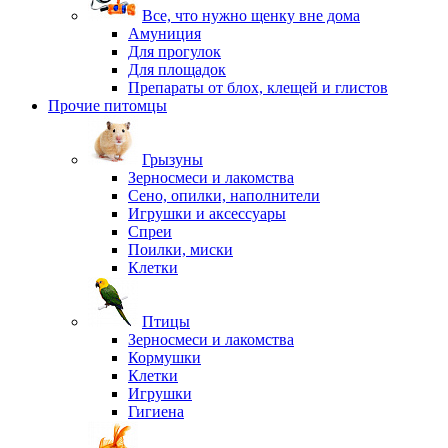
Все, что нужно щенку вне дома
Амуниция
Для прогулок
Для площадок
Препараты от блох, клещей и глистов
Прочие питомцы
Грызуны
Зерносмеси и лакомства
Сено, опилки, наполнители
Игрушки и аксессуары
Спреи
Поилки, миски
Клетки
Птицы
Зерносмеси и лакомства
Кормушки
Клетки
Игрушки
Гигиена