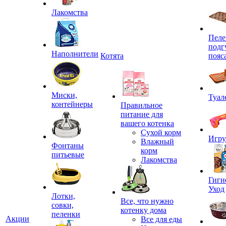
Лакомства
Пеле
подг
Наполнители
Котята
пояс
Миски,
Туал
контейнеры
Правильное
питание для
вашего котенка
Сухой корм
Игр
Влажный
Фонтаны
корм
питьевые
Лакомства
Гиги
Уход
Лотки,
Все, что нужно
совки,
котенку дома
пеленки
Акции
Все для еды