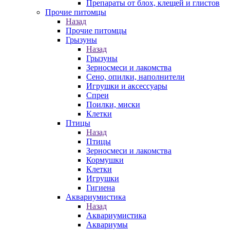
Препараты от блох, клещей и глистов
Прочие питомцы
Назад
Прочие питомцы
Грызуны
Назад
Грызуны
Зерносмеси и лакомства
Сено, опилки, наполнители
Игрушки и аксессуары
Спреи
Поилки, миски
Клетки
Птицы
Назад
Птицы
Зерносмеси и лакомства
Кормушки
Клетки
Игрушки
Гигиена
Аквариумистика
Назад
Аквариумистика
Аквариумы