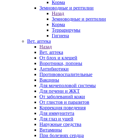
Корма
Земноводные и рептилии
Назад
Земноводные и рептилии
Корма
Террарирумы
Гигиена
Вет. аптека
Назад
Вет. аптека
От блох и клещей
Воротники, попоны
Антибиотики
Противовоспалительные
Вакцины
Для мочеполовой системы
Для печени и ЖКТ
От заболеваний кожи
От глистов и паразитов
Коррекция поведения
Для иммунитета
Для глаз и ушей
Наружные средства
Витамины
При болезнях сердца