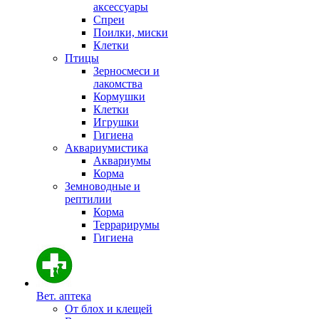
аксессуары
Спреи
Поилки, миски
Клетки
Птицы
Зерносмеси и
лакомства
Кормушки
Клетки
Игрушки
Гигиена
Аквариумистика
Аквариумы
Корма
Земноводные и
рептилии
Корма
Террарирумы
Гигиена
Вет. аптека
От блох и клещей