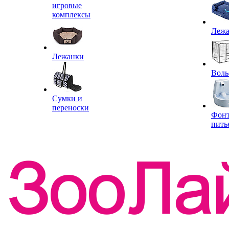
игровые
комплексы
Леж
Лежанки
Воль
Сумки и
переноски
Фон
пить