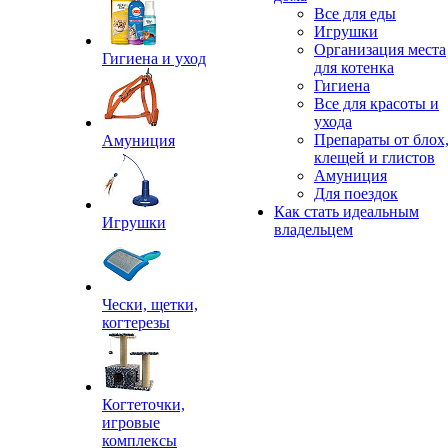
Все для еды
Игрушки
Организация места
Гигиена и уход
для котенка
Гигиена
Все для красоты и
ухода
Препараты от блох
Амуниция
клещей и глистов
Амуниция
Для поездок
Как стать идеальным
Игрушки
владельцем
Чески, щетки,
когтерезы
Когтеточки,
игровые
комплексы