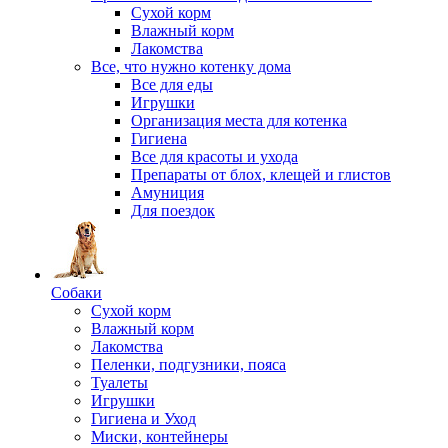
Сухой корм
Влажный корм
Лакомства
Все, что нужно котенку дома
Все для еды
Игрушки
Организация места для котенка
Гигиена
Все для красоты и ухода
Препараты от блох, клещей и глистов
Амуниция
Для поездок
Собаки
Сухой корм
Влажный корм
Лакомства
Пеленки, подгузники, пояса
Туалеты
Игрушки
Гигиена и Уход
Миски, контейнеры