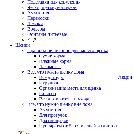
Подставки для кормления
Чески, щетки, когтерезы
Амуниция
Переноски
Лежаки
Вольеры
Фонтаны питьевые
Ещё
Щенки
Правильное питание для вашего щенка
Сухие корма
Влажные корма
Лакомства
Все, что нужно щенку дома
Акции
Все для еды
Игрушки
Организация места для щенка
Гигиена
Все для красоты и ухода
Все, что нужно щенку вне дома
Амуниция
Для прогулок
Для площадок
Препараты от блох, клещей и глистов