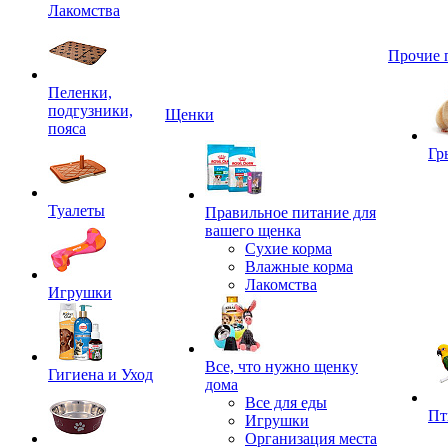
Лакомства
Прочие 
Пеленки,
подгузники,
Щенки
пояса
Гр
Туалеты
Правильное питание для
вашего щенка
Сухие корма
Влажные корма
Лакомства
Игрушки
Все, что нужно щенку
Гигиена и Уход
дома
Все для еды
Пт
Игрушки
Организация места