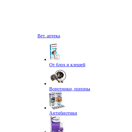
Вет. аптека
От блох и клещей
Воротники, попоны
Антибиотики