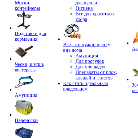
Миски,
для щенка
контейнеры
Гигиена
Все для красоты и
ухода
Подставки для
кормления
,
Все, что нужно щенку
Ак
вне дома
Амуниция
Для прогулок
Чески, щетки,
Для площадок
когтерезы
Препараты от блох,
клещей и глистов
Как стать идеальным
Зе
владельцем
ре
Амуниция
Переноски