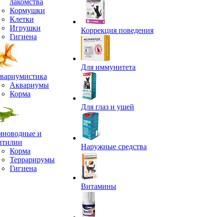
лакомства
Кормушки
Клетки
Игрушки
Коррекция поведения
Гигиена
Для иммунитета
вариумистика
Аквариумы
Корма
Для глаз и ушей
мноводные и
птилии
Наружные средства
Корма
Террарирумы
Гигиена
Витамины