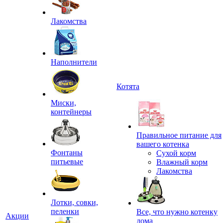
Лакомства
Наполнители
Котята
Миски,
контейнеры
Правильное питание для
вашего котенка
Фонтаны
Сухой корм
питьевые
Влажный корм
Лакомства
Лотки, совки,
пеленки
Все, что нужно котенку
Акции
дома