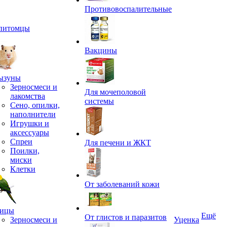
Противовоспалительные
питомцы
Вакцины
ызуны
Зерносмеси и
Для мочеполовой
лакомства
системы
Сено, опилки,
наполнители
Игрушки и
аксессуары
Спреи
Для печени и ЖКТ
Поилки,
миски
Клетки
От заболеваний кожи
ицы
Ещё
От глистов и паразитов
Зерносмеси и
Уценка