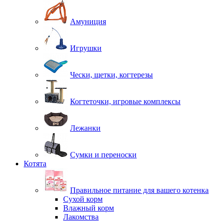
Амуниция
Игрушки
Чески, щетки, когтерезы
Когтеточки, игровые комплексы
Лежанки
Сумки и переноски
Котята
Правильное питание для вашего котенка
Сухой корм
Влажный корм
Лакомства