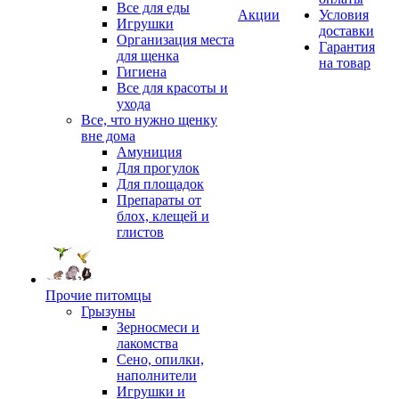
Все для еды
Акции
Условия
Игрушки
доставки
Организация места
Гарантия
для щенка
на товар
Гигиена
Все для красоты и
ухода
Все, что нужно щенку
вне дома
Амуниция
Для прогулок
Для площадок
Препараты от
блох, клещей и
глистов
Прочие питомцы
Грызуны
Зерносмеси и
лакомства
Сено, опилки,
наполнители
Игрушки и