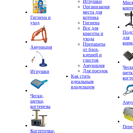
Игрушки
Миск
Организация
конт
места для
Гигиена и
котенка
уход
Гигиена
Все для
Подс
красоты и
для
ухода
корм
Препараты
Амуниция
от блох,
клещей и
глистов
Амуниция
Ческ
Для поездок
Игрушки
щетк
Как стать
когт
идеальным
владельцем
Чески,
щетки,
Аму
когтерезы
Пере
Когтеточки,