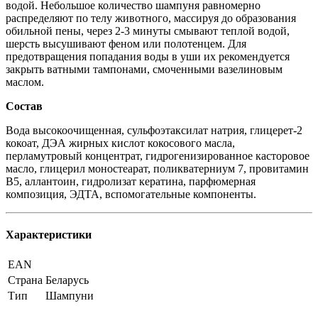
водой. Небольшое количество шампуня равномерно
распределяют по телу животного, массируя до образования
обильной пены, через 2-3 минуты смывают теплой водой,
шерсть высушивают феном или полотенцем. Для
предотвращения попадания воды в уши их рекомендуется
закрыть ватными тампонами, смоченными вазелиновым
маслом.
Состав
Вода высокоочищенная, сульфоэтаксилат натрия, глицерет-2
кокоат, ДЭА жирных кислот кокосового масла,
перламутровый концентрат, гидрогенизированное касторовое
масло, глицерил моностеарат, поликватерниум 7, провитамин
B5, аллантоин, гидролизат кератина, парфюмерная
композиция, ЭДТА, вспомогательные компоненты.
Характеристики
EAN
Страна
Беларусь
Тип
Шампуни