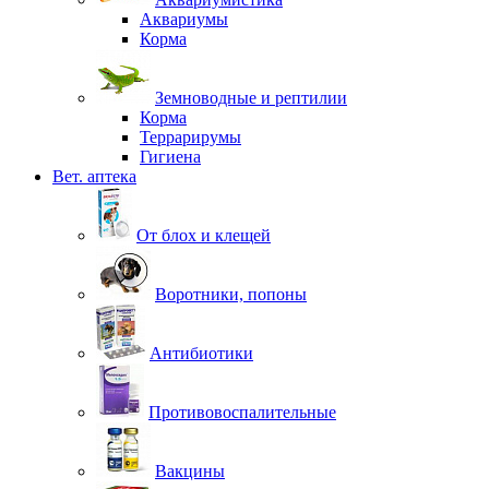
Аквариумы
Корма
Земноводные и рептилии
Корма
Террарирумы
Гигиена
Вет. аптека
От блох и клещей
Воротники, попоны
Антибиотики
Противовоспалительные
Вакцины