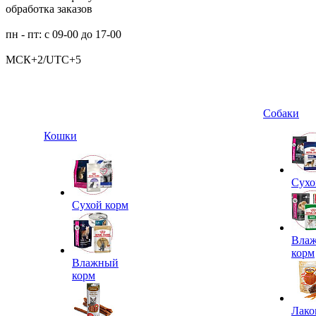
обработка заказов
пн - пт: с 09-00 до 17-00
МСК+2/UTC+5
Собаки
Кошки
Сухо
Сухой корм
Вла
корм
Влажный
корм
Лако