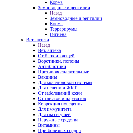
Корма
Земноводные и рептилии
Назад
Земноводные и рептилии
Корма
Террарирумы
Гигиена
Вет. аптека
Назад
Вет. аптека
От блох и клещей
Воротники, попоны
Антибиотики
Противовоспалительные
Вакцины
Для мочеполовой системы
Для печени и ЖКТ
От заболеваний кожи
От глистов и паразитов
Коррекция поведения
Для иммунитета
Для глаз и ушей
Наружные средства
Витамины
При болезнях сердца