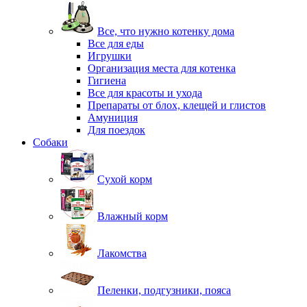
Все, что нужно котенку дома
Все для еды
Игрушки
Организация места для котенка
Гигиена
Все для красоты и ухода
Препараты от блох, клещей и глистов
Амуниция
Для поездок
Собаки
Сухой корм
Влажный корм
Лакомства
Пеленки, подгузники, пояса