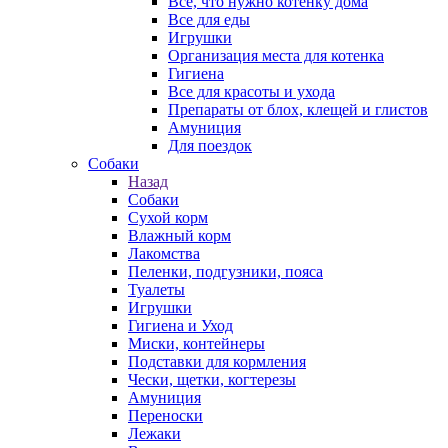
Все, что нужно котенку дома
Все для еды
Игрушки
Организация места для котенка
Гигиена
Все для красоты и ухода
Препараты от блох, клещей и глистов
Амуниция
Для поездок
Собаки
Назад
Собаки
Сухой корм
Влажный корм
Лакомства
Пеленки, подгузники, пояса
Туалеты
Игрушки
Гигиена и Уход
Миски, контейнеры
Подставки для кормления
Чески, щетки, когтерезы
Амуниция
Переноски
Лежаки