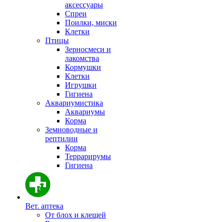
аксессуары
Спреи
Поилки, миски
Клетки
Птицы
Зерносмеси и
лакомства
Кормушки
Клетки
Игрушки
Гигиена
Аквариумистика
Аквариумы
Корма
Земноводные и
рептилии
Корма
Террарирумы
Гигиена
Вет. аптека
От блох и клещей