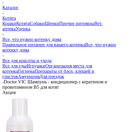
-
Каталог
-
Котята
Кошки
Котята
Собаки
Щенки
Прочие питомцы
Вет.
аптека
Уценка
-
Все, что нужно котенку дома
Правильное питание для вашего котенка
Все, что нужно
котенку дома
-
Все для красоты и ухода
Все для еды
Игрушки
Организация места для
котенка
Гигиена
Препараты от блох, клещей и
глистов
Амуниция
Для поездок
-
Doctor VIC Шампунь - кондиционер с кератином и
провитамином B5 для котят
Акция