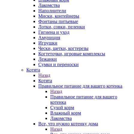
Лакомства
Наполнители
Миски, контейнеры
Фонтаны питьевые
Лотки, совки, пеленки
Гигиена и уход
Амуниция
Игрушки
Чески, щетки, когтерезы
Когтеточки, игровые комплексы
Лежанки
Сумки и переноски
Котята
Назад
Котята
Правильное питание для вашего котенка
Назад
Правильное питание для вашего
котенка
Сухой корм
Влажный корм
Лакомства
Все, что нужно котенку дома
Назад