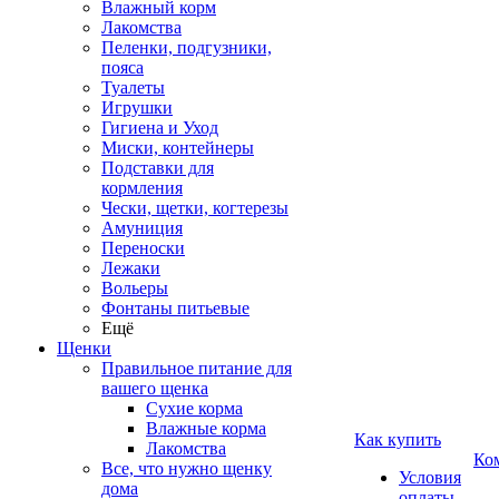
Влажный корм
Лакомства
Пеленки, подгузники,
пояса
Туалеты
Игрушки
Гигиена и Уход
Миски, контейнеры
Подставки для
кормления
Чески, щетки, когтерезы
Амуниция
Переноски
Лежаки
Вольеры
Фонтаны питьевые
Ещё
Щенки
Правильное питание для
вашего щенка
Сухие корма
Влажные корма
Как купить
Лакомства
Ко
Все, что нужно щенку
Условия
дома
оплаты