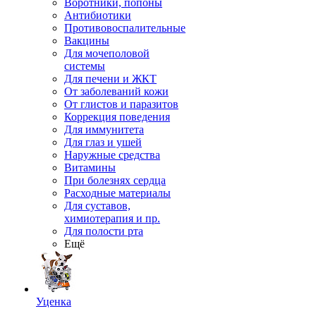
Воротники, попоны
Антибиотики
Противовоспалительные
Вакцины
Для мочеполовой
системы
Для печени и ЖКТ
От заболеваний кожи
От глистов и паразитов
Коррекция поведения
Для иммунитета
Для глаз и ушей
Наружные средства
Витамины
При болезнях сердца
Расходные материалы
Для суставов,
химиотерапия и пр.
Для полости рта
Ещё
Уценка