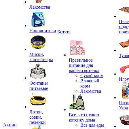
Лакомства
Пеле
подг
Наполнители
Котята
пояс
Миски,
Туал
контейнеры
Правильное
питание для
вашего котенка
Сухой корм
Игр
Влажный
Фонтаны
корм
питьевые
Лакомства
Гиги
Уход
Лотки,
Все, что нужно
совки,
котенку дома
пеленки
Акции
Все для еды