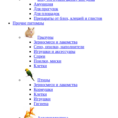
Амуниция
Для прогулок
Для площадок
Препараты от блох, клещей и глистов
Прочие питомцы
Грызуны
Зерносмеси и лакомства
Сено, опилки, наполнители
Игрушки и аксессуары
Спреи
Поилки, миски
Клетки
Птицы
Зерносмеси и лакомства
Кормушки
Клетки
Игрушки
Гигиена
Аквариумистика