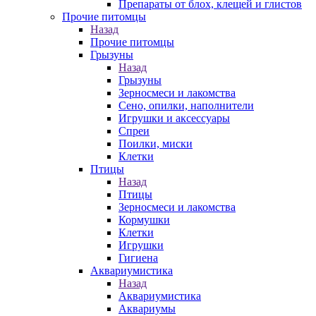
Препараты от блох, клещей и глистов
Прочие питомцы
Назад
Прочие питомцы
Грызуны
Назад
Грызуны
Зерносмеси и лакомства
Сено, опилки, наполнители
Игрушки и аксессуары
Спреи
Поилки, миски
Клетки
Птицы
Назад
Птицы
Зерносмеси и лакомства
Кормушки
Клетки
Игрушки
Гигиена
Аквариумистика
Назад
Аквариумистика
Аквариумы