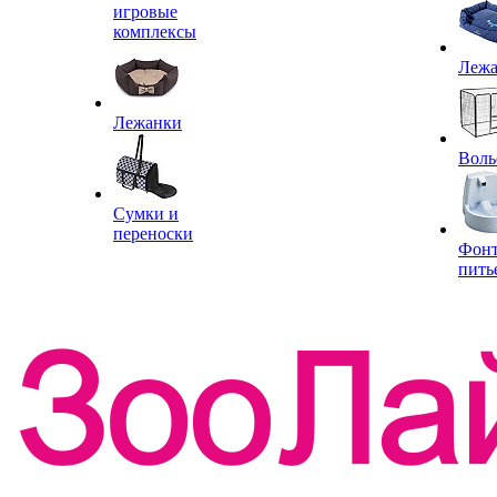
игровые
комплексы
Леж
Лежанки
Воль
Сумки и
переноски
Фон
пить