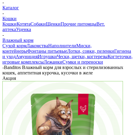
-
Каталог
-
Кошки
Кошки
Котята
Собаки
Щенки
Прочие питомцы
Вет.
аптека
Уценка
-
Влажный корм
Сухой корм
Лакомства
Наполнители
Миски,
контейнеры
Фонтаны питьевые
Лотки, совки, пеленки
Гигиена
и уход
Амуниция
Игрушки
Чески, щетки, когтерезы
Когтеточки,
игровые комплексы
Лежанки
Сумки и переноски
-
Banditos Влажный корм для взрослых и cтерилизованных
кошек, аппетитная курочка, кусочки в желе
Акция