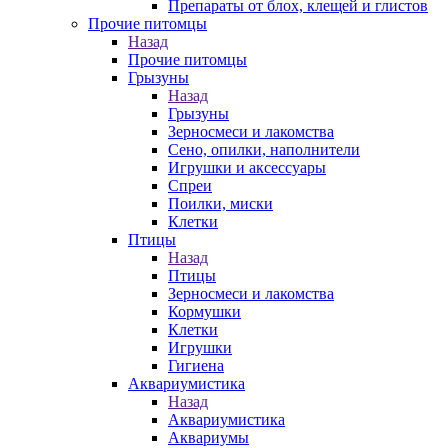
Препараты от блох, клещей и глистов
Прочие питомцы
Назад
Прочие питомцы
Грызуны
Назад
Грызуны
Зерносмеси и лакомства
Сено, опилки, наполнители
Игрушки и аксессуары
Спреи
Поилки, миски
Клетки
Птицы
Назад
Птицы
Зерносмеси и лакомства
Кормушки
Клетки
Игрушки
Гигиена
Аквариумистика
Назад
Аквариумистика
Аквариумы