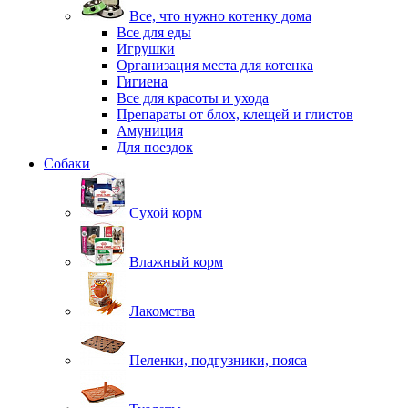
Все, что нужно котенку дома
Все для еды
Игрушки
Организация места для котенка
Гигиена
Все для красоты и ухода
Препараты от блох, клещей и глистов
Амуниция
Для поездок
Собаки
Сухой корм
Влажный корм
Лакомства
Пеленки, подгузники, пояса