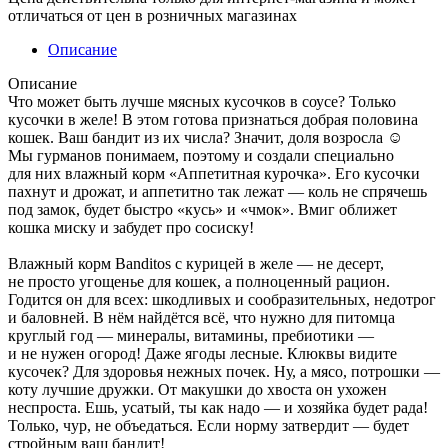
отличаться от цен в розничных магазинах
Описание
Описание
Что может быть лучше мясных кусочков в соусе? Только
кусочки в желе! В этом готова признаться добрая половина
кошек. Ваш бандит из их числа? Значит, доля возросла ☺
Мы гурманов понимаем, поэтому и создали специально
для них влажный корм «Аппетитная курочка». Его кусочки
пахнут и дрожат, и аппетитно так лежат — коль не спрячешь
под замок, будет быстро «кусь» и «чмок». Вмиг оближет
кошка миску и забудет про сосиску!
Влажный корм Banditos с курицей в желе — не десерт,
не просто угощенье для кошек, а полноценный рацион.
Годится он для всех: шкодливых и сообразительных, недотрог
и баловней. В нём найдётся всё, что нужно для питомца
круглый год — минералы, витамины, пребиотики —
и не нужен огород! Даже ягоды лесные. Клюквы видите
кусочек? Для здоровья нежных почек. Ну, а мясо, потрошки —
коту лучшие дружки. От макушки до хвоста он ухожен
неспроста. Ешь, усатый, ты как надо — и хозяйка будет рада!
Только, чур, не объедаться. Если норму затвердит — будет
стройным ваш бандит!