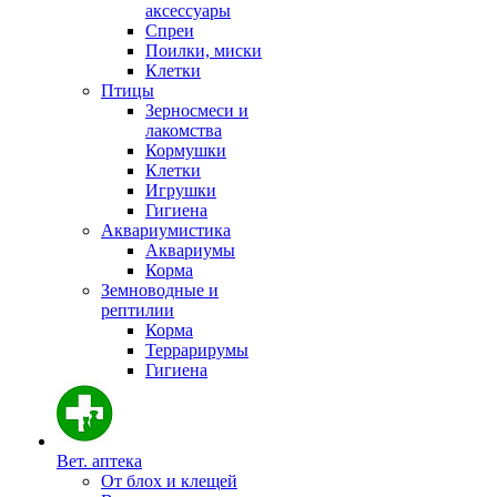
аксессуары
Спреи
Поилки, миски
Клетки
Птицы
Зерносмеси и
лакомства
Кормушки
Клетки
Игрушки
Гигиена
Аквариумистика
Аквариумы
Корма
Земноводные и
рептилии
Корма
Террарирумы
Гигиена
Вет. аптека
От блох и клещей