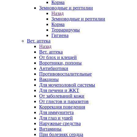
Корма
Земноводные и рептилии
Назад
Земноводные и рептилии
Корма
Террарирумы
Гигиена
Вет. аптека
Назад
Вет. аптека
От блох и клещей
Воротники, попоны
Антибиотики
Противовоспалительные
Вакцины
Для мочеполовой системы
Для печени и ЖКТ
От заболеваний кожи
От глистов и паразитов
Коррекция поведения
Для иммунитета
Для глаз и ушей
Наружные средства
Витамины
При болезнях сердца