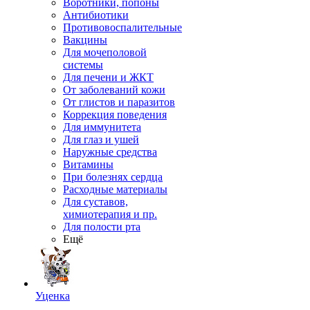
Воротники, попоны
Антибиотики
Противовоспалительные
Вакцины
Для мочеполовой
системы
Для печени и ЖКТ
От заболеваний кожи
От глистов и паразитов
Коррекция поведения
Для иммунитета
Для глаз и ушей
Наружные средства
Витамины
При болезнях сердца
Расходные материалы
Для суставов,
химиотерапия и пр.
Для полости рта
Ещё
Уценка