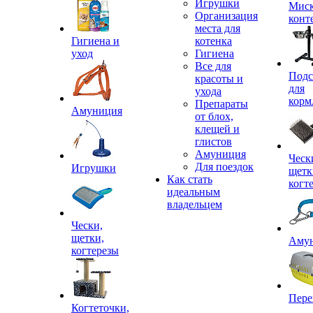
Игрушки
Миск
Организация
конт
места для
Гигиена и
котенка
уход
Гигиена
Все для
Подс
красоты и
для
ухода
корм
Препараты
Амуниция
от блох,
клещей и
глистов
Амуниция
Ческ
Для поездок
Игрушки
щетк
Как стать
когт
идеальным
владельцем
Чески,
щетки,
Аму
когтерезы
Пере
Когтеточки,