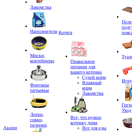
Лакомства
Пеле
подг
Наполнители
Котята
пояс
Миски,
Туал
контейнеры
Правильное
питание для
вашего котенка
Сухой корм
Игр
Влажный
Фонтаны
корм
питьевые
Лакомства
Гиги
Уход
Лотки,
Все, что нужно
совки,
котенку дома
пеленки
Акции
Все для еды