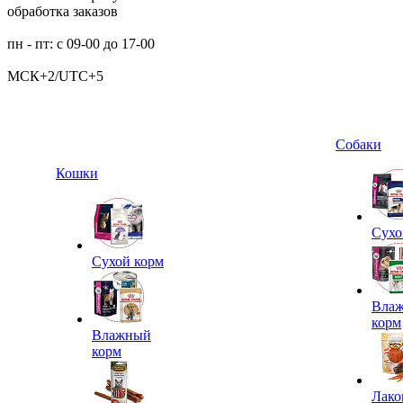
обработка заказов
пн - пт: с 09-00 до 17-00
МСК+2/UTC+5
Собаки
Кошки
Сухо
Сухой корм
Вла
корм
Влажный
корм
Лако