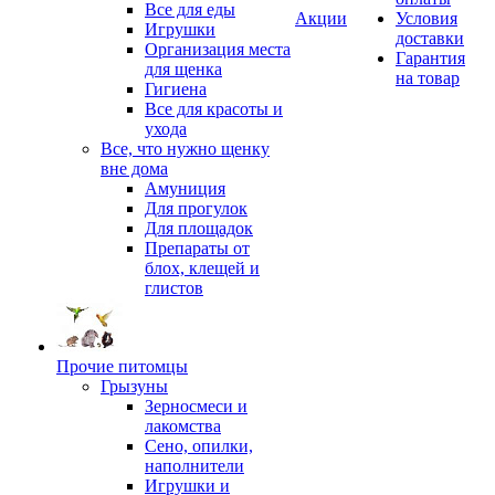
Все для еды
Акции
Условия
Игрушки
доставки
Организация места
Гарантия
для щенка
на товар
Гигиена
Все для красоты и
ухода
Все, что нужно щенку
вне дома
Амуниция
Для прогулок
Для площадок
Препараты от
блох, клещей и
глистов
Прочие питомцы
Грызуны
Зерносмеси и
лакомства
Сено, опилки,
наполнители
Игрушки и