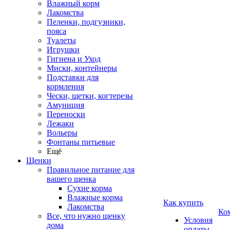
Влажный корм
Лакомства
Пеленки, подгузники,
пояса
Туалеты
Игрушки
Гигиена и Уход
Миски, контейнеры
Подставки для
кормления
Чески, щетки, когтерезы
Амуниция
Переноски
Лежаки
Вольеры
Фонтаны питьевые
Ещё
Щенки
Правильное питание для
вашего щенка
Сухие корма
Влажные корма
Как купить
Лакомства
Ко
Все, что нужно щенку
Условия
дома
оплаты