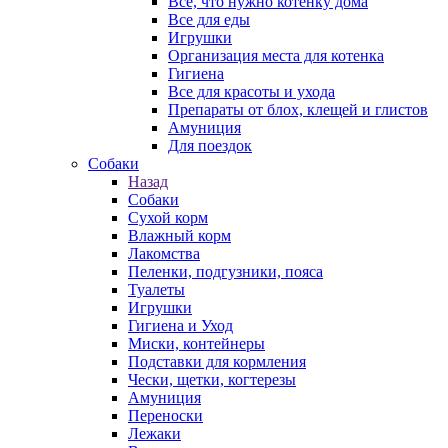
Все, что нужно котенку дома
Все для еды
Игрушки
Организация места для котенка
Гигиена
Все для красоты и ухода
Препараты от блох, клещей и глистов
Амуниция
Для поездок
Собаки
Назад
Собаки
Сухой корм
Влажный корм
Лакомства
Пеленки, подгузники, пояса
Туалеты
Игрушки
Гигиена и Уход
Миски, контейнеры
Подставки для кормления
Чески, щетки, когтерезы
Амуниция
Переноски
Лежаки