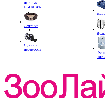
игровые
комплексы
Леж
Лежанки
Воль
Сумки и
переноски
Фон
пить