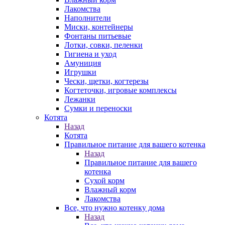
Лакомства
Наполнители
Миски, контейнеры
Фонтаны питьевые
Лотки, совки, пеленки
Гигиена и уход
Амуниция
Игрушки
Чески, щетки, когтерезы
Когтеточки, игровые комплексы
Лежанки
Сумки и переноски
Котята
Назад
Котята
Правильное питание для вашего котенка
Назад
Правильное питание для вашего
котенка
Сухой корм
Влажный корм
Лакомства
Все, что нужно котенку дома
Назад