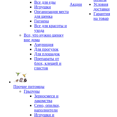
Все для еды
Акции
Условия
Игрушки
доставки
Организация места
Гарантия
для щенка
на товар
Гигиена
Все для красоты и
ухода
Все, что нужно щенку
вне дома
Амуниция
Для прогулок
Для площадок
Препараты от
блох, клещей и
глистов
Прочие питомцы
Грызуны
Зерносмеси и
лакомства
Сено, опилки,
наполнители
Игрушки и