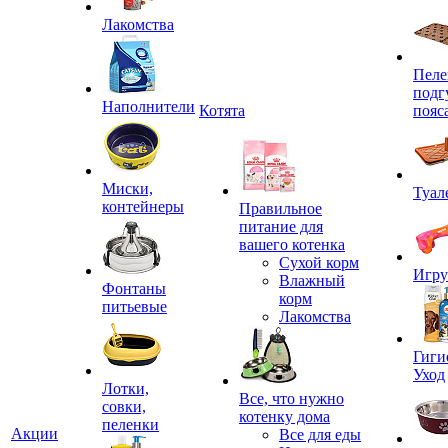
Лакомства
Пеле
подг
Наполнители
Котята
пояс
Миски,
Туал
контейнеры
Правильное
питание для
вашего котенка
Сухой корм
Игр
Влажный
Фонтаны
корм
питьевые
Лакомства
Гиги
Уход
Лотки,
Все, что нужно
совки,
котенку дома
пеленки
Акции
Все для еды