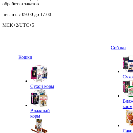
обработка заказов
пн - пт: с 09-00 до 17-00
МСК+2/UTC+5
Собаки
Кошки
Сухо
Сухой корм
Вла
корм
Влажный
корм
Лако