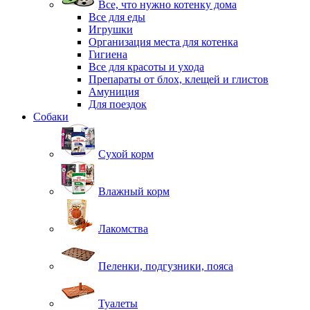
Все, что нужно котенку дома
Все для еды
Игрушки
Организация места для котенка
Гигиена
Все для красоты и ухода
Препараты от блох, клещей и глистов
Амуниция
Для поездок
Собаки
Сухой корм
Влажный корм
Лакомства
Пеленки, подгузники, пояса
Туалеты