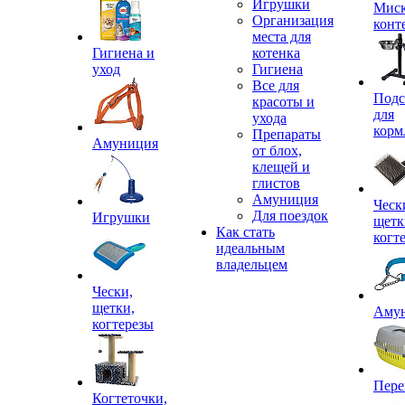
Игрушки
Миск
Организация
конт
места для
Гигиена и
котенка
уход
Гигиена
Все для
Подс
красоты и
для
ухода
корм
Препараты
Амуниция
от блох,
клещей и
глистов
Амуниция
Ческ
Для поездок
Игрушки
щетк
Как стать
когт
идеальным
владельцем
Чески,
щетки,
Аму
когтерезы
Пере
Когтеточки,