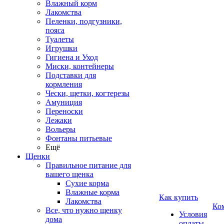
Влажный корм
Лакомства
Пеленки, подгузники,
пояса
Туалеты
Игрушки
Гигиена и Уход
Миски, контейнеры
Подставки для
кормления
Чески, щетки, когтерезы
Амуниция
Переноски
Лежаки
Вольеры
Фонтаны питьевые
Ещё
Щенки
Правильное питание для
вашего щенка
Сухие корма
Влажные корма
Как купить
Лакомства
Ко
Все, что нужно щенку
Условия
дома
оплаты