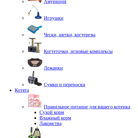
Амуниция
Игрушки
Чески, щетки, когтерезы
Когтеточки, игровые комплексы
Лежанки
Сумки и переноски
Котята
Правильное питание для вашего котенка
Сухой корм
Влажный корм
Лакомства