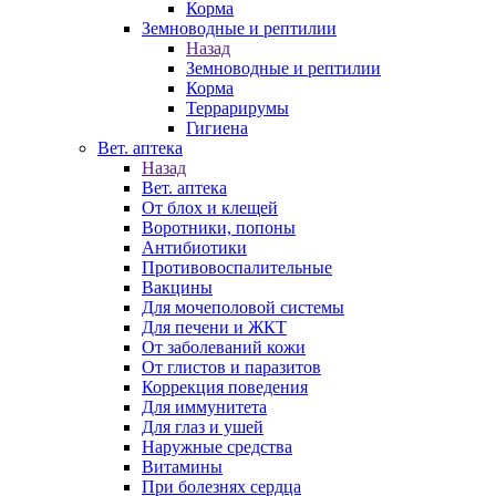
Корма
Земноводные и рептилии
Назад
Земноводные и рептилии
Корма
Террарирумы
Гигиена
Вет. аптека
Назад
Вет. аптека
От блох и клещей
Воротники, попоны
Антибиотики
Противовоспалительные
Вакцины
Для мочеполовой системы
Для печени и ЖКТ
От заболеваний кожи
От глистов и паразитов
Коррекция поведения
Для иммунитета
Для глаз и ушей
Наружные средства
Витамины
При болезнях сердца