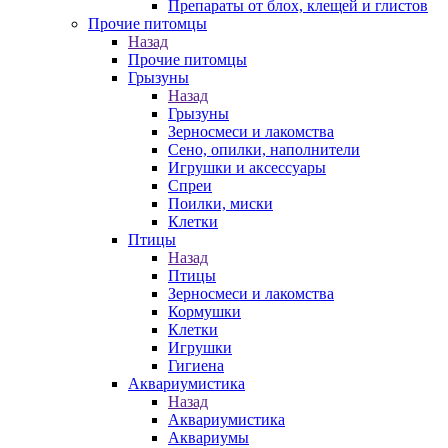
Препараты от блох, клещей и глистов
Прочие питомцы
Назад
Прочие питомцы
Грызуны
Назад
Грызуны
Зерносмеси и лакомства
Сено, опилки, наполнители
Игрушки и аксессуары
Спреи
Поилки, миски
Клетки
Птицы
Назад
Птицы
Зерносмеси и лакомства
Кормушки
Клетки
Игрушки
Гигиена
Аквариумистика
Назад
Аквариумистика
Аквариумы