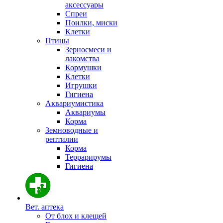
аксессуары
Спреи
Поилки, миски
Клетки
Птицы
Зерносмеси и
лакомства
Кормушки
Клетки
Игрушки
Гигиена
Аквариумистика
Аквариумы
Корма
Земноводные и
рептилии
Корма
Террарирумы
Гигиена
Вет. аптека
От блох и клещей