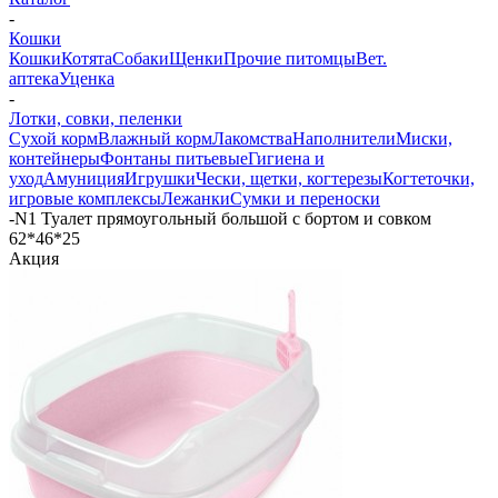
-
Кошки
Кошки
Котята
Собаки
Щенки
Прочие питомцы
Вет.
аптека
Уценка
-
Лотки, совки, пеленки
Сухой корм
Влажный корм
Лакомства
Наполнители
Миски,
контейнеры
Фонтаны питьевые
Гигиена и
уход
Амуниция
Игрушки
Чески, щетки, когтерезы
Когтеточки,
игровые комплексы
Лежанки
Сумки и переноски
-
N1 Туалет прямоугольный большой с бортом и совком
62*46*25
Акция