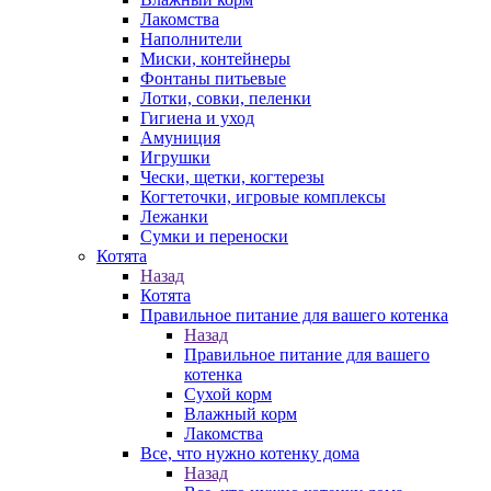
Лакомства
Наполнители
Миски, контейнеры
Фонтаны питьевые
Лотки, совки, пеленки
Гигиена и уход
Амуниция
Игрушки
Чески, щетки, когтерезы
Когтеточки, игровые комплексы
Лежанки
Сумки и переноски
Котята
Назад
Котята
Правильное питание для вашего котенка
Назад
Правильное питание для вашего
котенка
Сухой корм
Влажный корм
Лакомства
Все, что нужно котенку дома
Назад