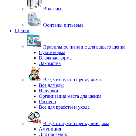
Вольеры
Фонтаны питьевые
Щенки
Правильное питание для вашего щенка
Сухие корма
Влажные корма
Лакомства
Все, что нужно щенку дома
Все для еды
Игрушки
Организация места для щенка
Гигиена
Все для красоты и ухода
Все, что нужно щенку вне дома
Амуниция
Для прогулок