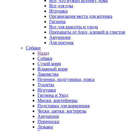
Все, что нужно котенку дома
Все для еды
Игрушки
Организация места для котенка
Гигиена
Все для красоты и ухода
Препараты от блох, клещей и глистов
Амуниция
Для поездок
Собаки
Назад
Собаки
Сухой корм
Влажный корм
Лакомства
Пеленки, подгузники, пояса
Туалеты
Игрушки
Гигиена и Уход
Миски, контейнеры
Подставки для кормления
Чески, щетки, когтерезы
Амуниция
Переноски
Лежаки