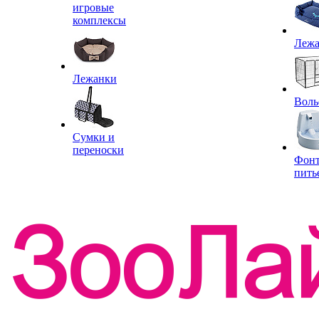
игровые
комплексы
Леж
Лежанки
Воль
Сумки и
переноски
Фон
пить