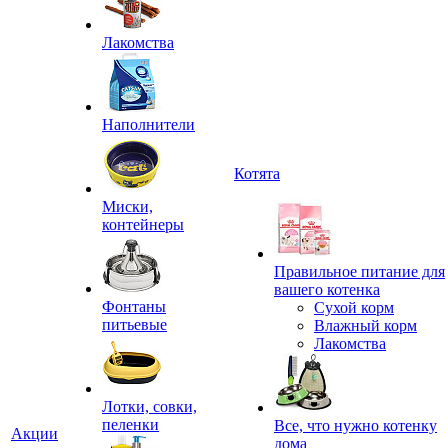
Лакомства
Наполнители
Котята
Миски,
контейнеры
Правильное питание для
вашего котенка
Фонтаны
Сухой корм
питьевые
Влажный корм
Лакомства
Лотки, совки,
пеленки
Все, что нужно котенку
Акции
дома