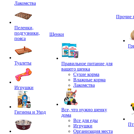
Лакомства
Прочие 
Пеленки,
подгузники,
Щенки
пояса
Гр
Туалеты
Правильное питание для
вашего щенка
Сухие корма
Влажные корма
Лакомства
Игрушки
Все, что нужно щенку
Гигиена и Уход
дома
Все для еды
Пт
Игрушки
Организация места