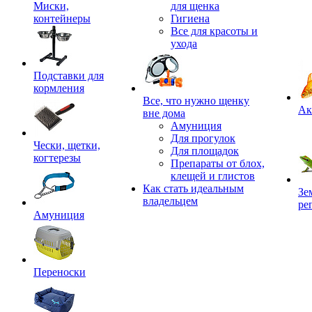
Миски,
для щенка
контейнеры
Гигиена
Все для красоты и
ухода
Подставки для
кормления
,
Все, что нужно щенку
Ак
вне дома
Амуниция
Для прогулок
Чески, щетки,
Для площадок
когтерезы
Препараты от блох,
клещей и глистов
Как стать идеальным
Зе
владельцем
ре
Амуниция
Переноски