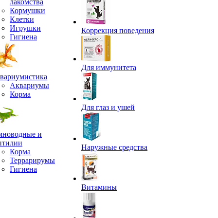
лакомства
Кормушки
Клетки
Игрушки
Коррекция поведения
Гигиена
Для иммунитета
вариумистика
Аквариумы
Корма
Для глаз и ушей
мноводные и
птилии
Наружные средства
Корма
Террарирумы
Гигиена
Витамины