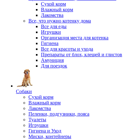
Сухой корм
Влажный корм
Лакомства
Все, что нужно котенку дома
Все для еды
Игрушки
Организация места для котенка
Гигиена
Все для красоты и ухода
Препараты от блох, клещей и глистов
Амуниция
Для поездок
Собаки
Сухой корм
Влажный корм
Лакомства
Пеленки, подгузники, пояса
Туалеты
Игрушки
Гигиена и Уход
Миски, контейнеры