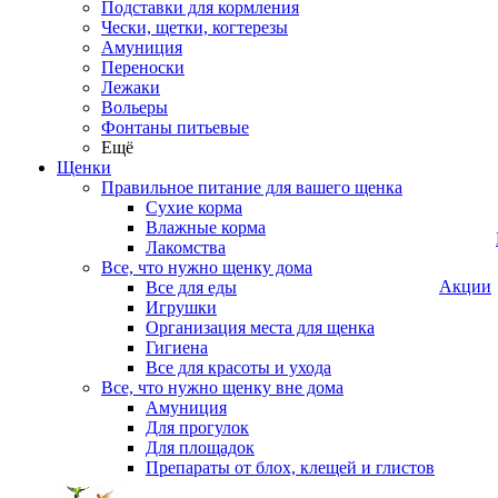
Подставки для кормления
Чески, щетки, когтерезы
Амуниция
Переноски
Лежаки
Вольеры
Фонтаны питьевые
Ещё
Щенки
Правильное питание для вашего щенка
Сухие корма
Влажные корма
Лакомства
Все, что нужно щенку дома
Акции
Все для еды
Игрушки
Организация места для щенка
Гигиена
Все для красоты и ухода
Все, что нужно щенку вне дома
Амуниция
Для прогулок
Для площадок
Препараты от блох, клещей и глистов