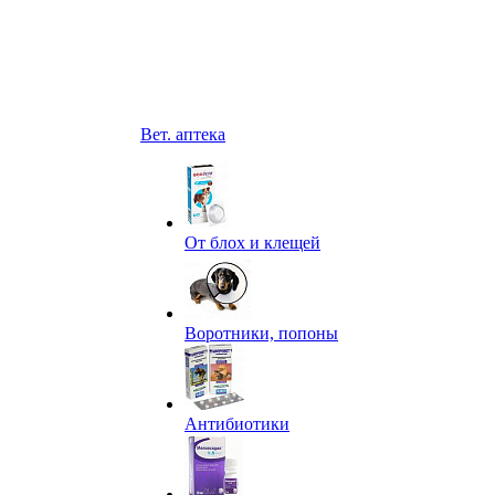
Вет. аптека
От блох и клещей
Воротники, попоны
Антибиотики