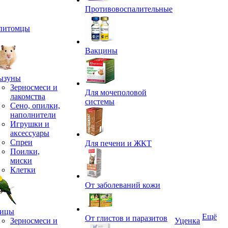
Противовоспалительные
питомцы
Вакцины
ызуны
Зерносмеси и
Для мочеполовой
лакомства
системы
Сено, опилки,
наполнители
Игрушки и
аксессуары
Спреи
Для печени и ЖКТ
Поилки,
миски
Клетки
От заболеваний кожи
ицы
Ещё
От глистов и паразитов
Зерносмеси и
Уценка